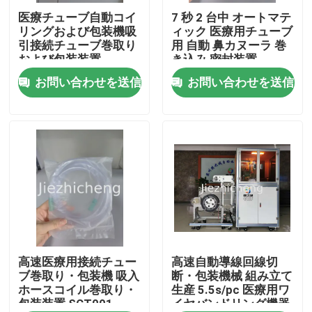
医療チューブ自動コイ
7 秒 2 台中 オートマテ
リングおよび包装機吸
ィック 医療用チューブ
わたしたち に つい て
引接続チューブ巻取り
用 自動 鼻カヌーラ 巻
および包装装置
き込み 密封装置
XYG001
BYG002
お問い合わせを送信
お問い合わせを送信
工場 ツアー
品質管理
連絡 ください
引金 を 求め て ください
医療機器の包装機械
高速医療用接続チュー
高速自動導線回線切
ブ巻取り・包装機 吸入
断・包装機械 組み立て
ホースコイル巻取り・
生産 5.5s/pc 医療用ワ
包装装置 SCT001
イヤバンドリング機器
機械を作る医療機器