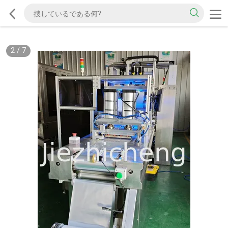
2
/
7