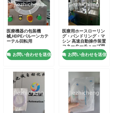
医療機器の包装機
医療用ホースローリン
械,HDPEバルーンカテ
グ・バンドリング・マ
ーテル回転用
シン 高速自動操作装置
コネーターチューブ用
のローリング・バンド
お問い合わせを送信
お問い合わせを送信
リング機器 LJG001
家へ
製品
ビデオ