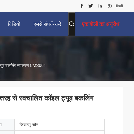
Hindi
विडियो
हमसे संपर्क करें
एक बोली का अनुरोध
ॉइल ट्यूब बकलिंग उपकरण CMS001
री तरह से स्वचालित कॉइल ट्यूब बकलिंग
ेस
जियांग्सू, चीन