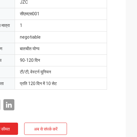
JZC
सीएमएस001
 मात्रा
1
negotiable
रण
बातचीत योग्य
य
90-120 दिन
टी/टी, वेस्टर्न यूनियन
मता
प्रति 120 दिन में 10 सेट
ी कीमत
अब से संपर्क करें