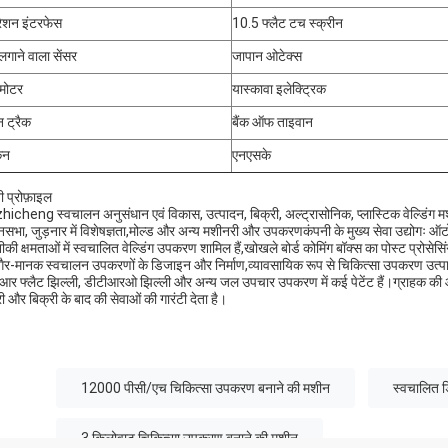
ेशन इंटरफेस
10.5 फ्लैट टच स्क्रीन
लगाने वाला सेंसर
जापान ओटेक्स
 मोटर
यास्कावा इलेक्ट्रिक
 ट्रैक
बैंक ऑफ ताइवान
कन
एनएसके
ी प्रोफ़ाइल
hicheng स्वचालन अनुसंधान एवं विकास, उत्पादन, बिक्री, अल्ट्रासोनिक, प्लास्टिक वेल्डिंग मश
नसभा, जुड़नार में विशेषज्ञता,मोल्ड और अन्य मशीनरी और उपकरणकंपनी के मुख्य सेवा उद्योगः ऑटोमो
की क्षमताओं में स्वचालित वेल्डिंग उपकरण शामिल हैं,खोखले बोर्ड कोमिंग बॉक्स का पोस्ट प्रोसे
गैर-मानक स्वचालन उपकरणों के डिजाइन और निर्माण,व्यावसायिक रूप से चिकित्सा उपकरण उत्पाद वेल
आर फ्लैट झिल्ली, डीटीआरओ झिल्ली और अन्य जल उपचार उपकरण में कई पेटेंट हैं।ग्राहक की आवश्
री और बिक्री के बाद की सेवाओं की गारंटी देता है।
12000 पीसी/एच चिकित्सा उपकरण बनाने की मशीन
स्वचालित ड
3 किलोवाट चिकित्सा उपकरण बनाने की मशीन