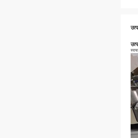
उत्
उत्
स्वच