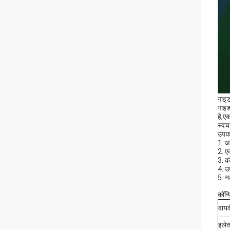
गाइड
गाइड
है,ए
स्वचा
उपकर
1. आ
2. ए
3. क
4. उ
5. न
कॉन्फ
वाय
इलेक