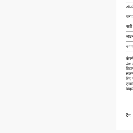
ऑपर
पता 
सर्वो
लाइन
ढक्
कंपन
Jiez
विधा
तकनी
लिए 
एमबी
बिक्
टैग: