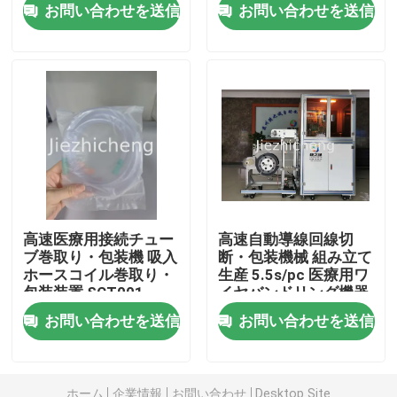
お問い合わせを送信
お問い合わせを送信
わたしたち に つい て
工場 ツアー
品質管理
連絡 ください
高速医療用接続チュー
高速自動導線回線切
ブ巻取り・包装機 吸入
断・包装機械 組み立て
ホースコイル巻取り・
生産 5.5s/pc 医療用ワ
引金 を 求め て ください
包装装置 SCT001
イヤバンドリング機器
RGJ001
お問い合わせを送信
お問い合わせを送信
医療機器の包装機械
機械を作る医療機器
ホーム
企業情報
お問い合わせ
Desktop Site