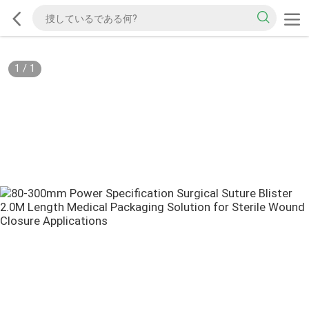
1
/
1