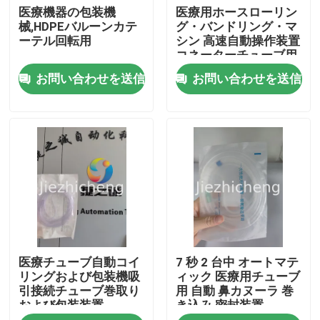
医療機器の包装機
医療用ホースローリン
械,HDPEバルーンカテ
グ・バンドリング・マ
ーテル回転用
シン 高速自動操作装置
コネーターチューブ用
のローリング・バンド
お問い合わせを送信
お問い合わせを送信
リング機器 LJG001
家へ
医療チューブ自動コイ
7 秒 2 台中 オートマテ
製品
リングおよび包装機吸
ィック 医療用チューブ
引接続チューブ巻取り
用 自動 鼻カヌーラ 巻
および包装装置
き込み 密封装置
ビデオ
XYG001
BYG002