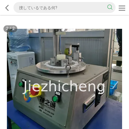
2
/
2