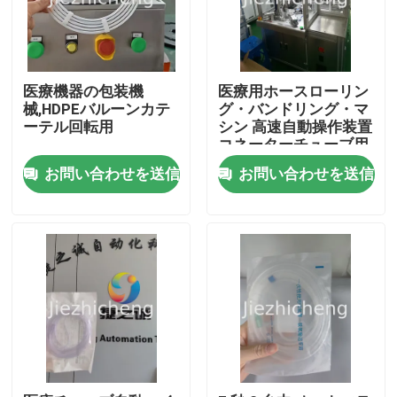
医療機器の包装機
医療用ホースローリン
械,HDPEバルーンカテ
グ・バンドリング・マ
ーテル回転用
シン 高速自動操作装置
コネーターチューブ用
のローリング・バンド
お問い合わせを送信
お問い合わせを送信
リング機器 LJG001
家へ
製品
ビデオ