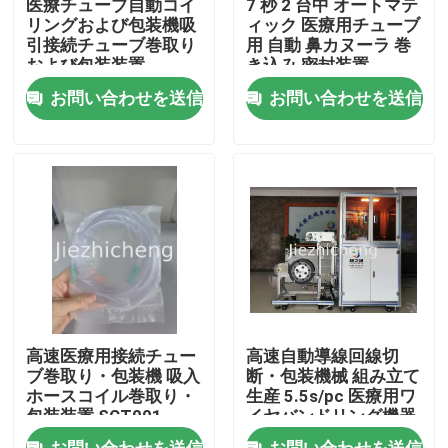
医療チューブ自動コイ
7 秒 2 台中 オートマテ
リングおよび包装機吸
ィック 医療用チューブ
引接続チューブ巻取り
用 自動 鼻カヌーラ 巻
わたしたち に つい て
および包装装置
き込み 密封装置
XYG001
BYG002
お問い合わせを送信
お問い合わせを送信
工場 ツアー
品質管理
連絡 ください
引金 を 求め て ください
高速医療用接続チュー
高速自動導線回線切
医療機器の包装機械
ブ巻取り・包装機 吸入
断・包装機械 組み立て
ホースコイル巻取り・
生産 5.5s/pc 医療用ワ
包装装置 SCT001
イヤバンドリング機器
RGJ001
機械を作る医療機器
お問い合わせを送信
お問い合わせを送信