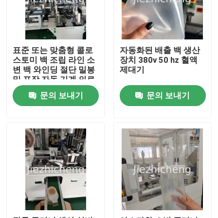
표준 또는 맞춤형 콜로
자동화된 배출 백 생산
스토미 백 조립 라인 소
장치 380v 50 hz 혈액
변 백 와인딩 절단 밀봉
제대기
및 포장 자동 기계 의료
생산 장비
문의 보내기
문의 보내기
집
제품
비디오