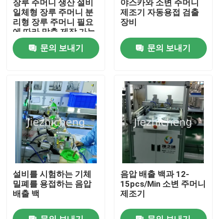
장루 주머니 생산 설비
야스카와 소변 주머니
일체형 장루 주머니 분
제조기 자동용접 검출
리형 장루 주머니 필요
장비
우리 에 관한 것
에 따라 맞춤 제작 가능
문의 보내기
문의 보내기
공장 투어
품질 관리
저희와 연락
인용 을 요청 하십시오
설비를 시험하는 기체
음압 배출 백과 12-
의료 기기 패키징 머신
밀폐를 용접하는 음압
15pcs/Min 소변 주머니
배출 백
제조기
의학 장비 성형기
문의 보내기
문의 보내기