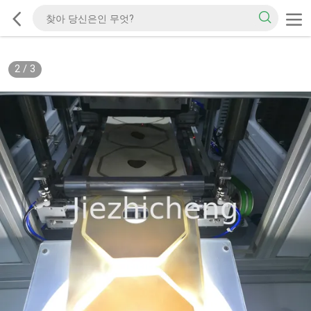
2
/
3