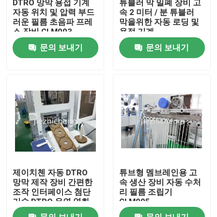
DTRO 망막 용접 기계
튜블러 막 밀폐 장비 고
자동 위치 및 압력 부드
속 2 미터 / 분 튜블러
러운 필름 초음파 프레
막을위한 자동 로딩 및
우리 에 관한 것
스 장비 GLM003
용접 기계
문의 보내기
문의 보내기
공장 투어
품질 관리
저희와 연락
인용 을 요청 하십시오
제이치첸 자동 DTRO
튜브형 멤브레인용 고
의료 기기 패키징 머신
망막 제작 장비 간편한
속 생산 장비 자동 수처
조작 인터페이스 첨단
리 필름 조립기
기술 DTRO 유연 영화
GLM005
제작 기계 GLM006
의학 장비 성형기
문의 보내기
문의 보내기