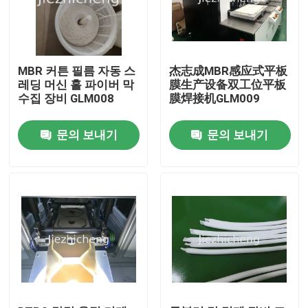
MBR 커튼 필름 자동 스
杰志成MBR感应式平板
레딩 머신 홀 파이버 막
膜生产设备双工位平板
수집 장비 GLM008
膜焊接机GLM009
문의 보내기
문의 보내기
집
제품
비디오