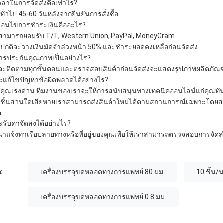
เวลาในการจัดส่งคือเท่าไร?
ทั่วไป 45-60 วันหลังจากยืนยันการสั่งซื้อ
เงื่อนไขการชำระเงินคืออะไร?
สามารถยอมรับ T/T, Western Union, PayPal, MoneyGram
ปกติจะวางเงินมัดจำล่วงหน้า 50% และชำระยอดคงเหลือก่อนจัดส่ง
การประกันคุณภาพเป็นอย่างไร?
จะติดตามทุกขั้นตอนและตรวจสอบสินค้าก่อนจัดส่งจะแสดงรูปภาพผลิตภั
จะแก้ไขปัญหาข้อผิดพลาดได้อย่างไร?
คุณเร่งด่วน ทีมงานของเราจะให้การสนับสนุนทางเทคนิคออนไลน์แก่คุณทั
ชิ้นส่วนใดเสียหายเราสามารถส่งสินค้าใหม่ได้ตามสถานการณ์เฉพาะโดยสร
ด
ะรับค่าจัดส่งได้อย่างไร?
ณาแจ้งท่าเรือปลายทางหรือที่อยู่ของคุณเพื่อให้เราสามารถตรวจสอบการ
:
เครื่องบรรจุขดหลอดทางการแพทย์ 80 มม.
10 ชิ้น/
เครื่องบรรจุขดหลอดทางการแพทย์ 0.8 มม.