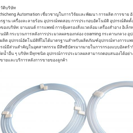
ัติบริษัท
zhicheng Automation เชี่ยวชาญในการวิจัยและพัฒนา การผลิต การขาย อัลตร
รฐาน เครื่องละลายร้อน อุปกรณ์ทดสอบ การประกอบอัตโนมัติ อุปกรณ์ติดตั้ง 
กของบริษัท: ยานยนต์ การแพทย์ การคุ้มครองสิ่งแวดล้อม เครื่องสำอาง อิเล็
โนมัติ กระบวนการหลังการประมวลผลของกล่อง coaming กระดานกลวง อ
ผลิต อุปกรณ์อัตโนมัติที่ไม่ได้มาตรฐานสำหรับผลิตภัณฑ์อุปกรณ์ทางการแพท
กรณ์มีส่วนสำคัญในอุตสาหกรรม มีสิทธิบัตรมากมายในการกรองแบบอัลตร
ัดน้ำอื่น ๆ บริษัท มีทุกชนิด อุปกรณ์การประมวลผลสามารถตอบสนองได้อย่
ขายและบริการหลังการขายของลูกค้า