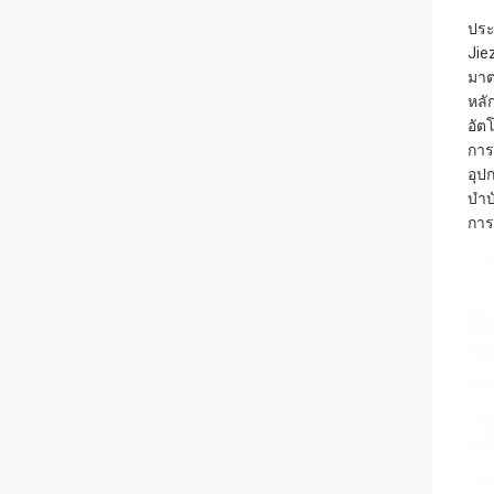
ประว
Jie
มาต
หลั
อัต
การ
อุป
บำบ
การ