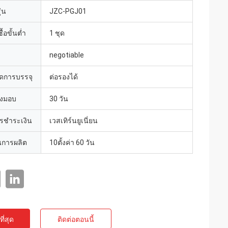
่น
JZC-PGJ01
้อขั้นต่ำ
1 ชุด
negotiable
ดการบรรจุ
ต่อรองได้
่งมอบ
30 วัน
ารชำระเงิน
เวสเทิร์นยูเนี่ยน
การผลิต
10ตั้งค่า 60 วัน
ี่สุด
ติดต่อตอนนี้