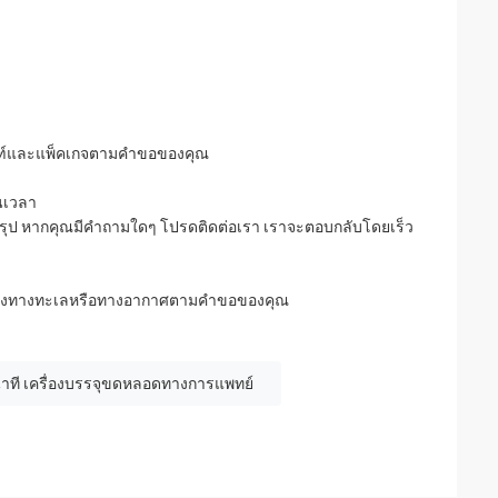
ณฑ์และแพ็คเกจตามคำขอของคุณ
นเวลา
ุป หากคุณมีคำถามใดๆ โปรดติดต่อเรา เราจะตอบกลับโดยเร็ว
จัดส่งทางทะเลหรือทางอากาศตามคำขอของคุณ
นาที เครื่องบรรจุขดหลอดทางการแพทย์