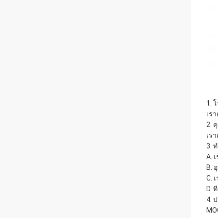
1. 
เรา
2. ค
เรา
3. 
A. 
B. 
C. 
D. 
4. ป
MOQ