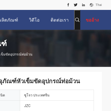
Thai
ผลิตภัณฑ์
วิดีโอ
ติดต่อเรา
ขออ้าง
ณฑ์
ข็มขัดอุปกรณ์ท่อม้วน
ภัณฑ์หัวเข็มขัดอุปกรณ์ท่อม้วน
เนิด
ซูโจว ประเทศจีน
JZC