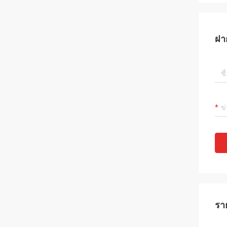
ฝา
รา