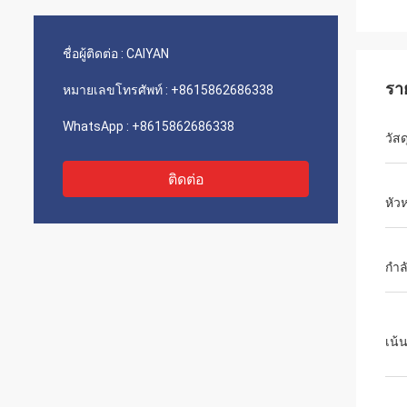
ชื่อผู้ติดต่อ :
CAIYAN
รา
หมายเลขโทรศัพท์ :
+8615862686338
WhatsApp :
+8615862686338
วัสด
ติดต่อ
หัว
กำล
เน้