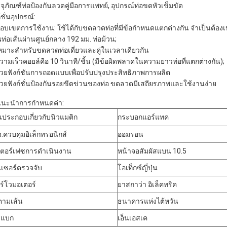
จุภัณฑ์ท่อป้องกันลวดคู่มือการแพทย์, อุปกรณ์ท่อขดหัวเข็มขัด
์ชั่นอุปกรณ์:
ขอบเขตการใช้งาน: ใช้ได้กับขดลวดท่อที่มีข้อกำหนดแตกต่างกัน จำเป็นต้องเปล
นท่อเส้นผ่านศูนย์กลาง 192 มม. ท่อม้วน;
เหมาะสำหรับขดลวดท่อเดี่ยวและคู่ในเวลาเดียวกัน
ความเร็วคอยล์คือ 10 วินาที/ชิ้น (มีข้อผิดพลาดในความยาวท่อที่แตกต่างกัน);
ด้วยฟังก์ชันการถอดแบบเพื่อปรับปรุงประสิทธิภาพการผลิต
ด้วยฟังก์ชั่นป้องกันรอยขีดข่วนของท่อ ขดลวดมีเสถียรภาพและใช้งานง่าย
นะนำการกำหนดค่า:
นประกอบเกี่ยวกับนิวแมติก
กระบอกแอร์แทค
.ควบคุมอิเล็กทรอนิกส์
ออมรอน
เตอร์เฟซการดำเนินงาน
หน้าจอสัมผัสแบน 10.5
นเซอร์ตรวจจับ
โอเท็กซ์ญี่ปุ่น
ร์โวมอเตอร์
ยาสกาว่า อิเล็คทริค
ตามเส้น
ธนาคารแห่งไต้หวัน
รแบก
เอ็นเอสเค