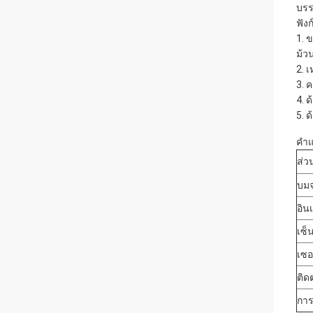
บรร
ฟังก
1. 
ม้ว
2. 
3. 
4. 
5. 
คำแ
ส่ว
บมจ
อิน
เซ็
เซอ
ติด
กา