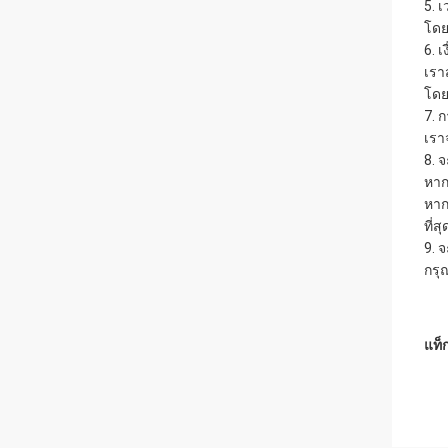
5. 
โดย
6. 
เรา
โดย
7. 
เรา
8. 
หาก
หาก
ที่สุ
9. จ
กรุ
แท็ก