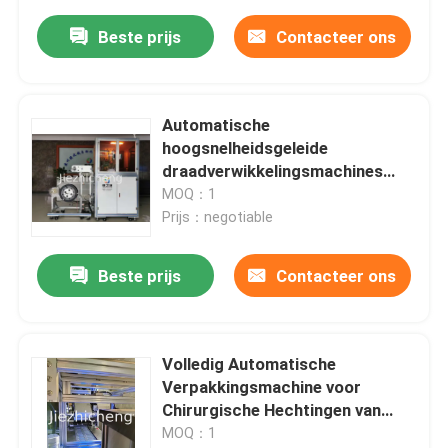
Beste prijs
Contacteer ons
Automatische
hoogsnelheidsgeleide
draadverwikkelingsmachines
voor het snijden en wikkelen van
MOQ：1
draadverbindingen
Prijs：negotiable
Verzamelmachines Productie
5.5s/pc Medische
Beste prijs
Contacteer ons
draadbundelingapparatuur
RGJ001
Volledig Automatische
Verpakkingsmachine voor
Chirurgische Hechtingen van
Aluminium en Plastic, Apparatuur
MOQ：1