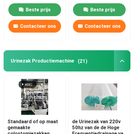
omgekeerde
Beste prijs
Beste prijs
Osmosemembraan
Contacteer ons
Contacteer ons
Urinezak Productiemachine
(21)
Standaard of op maat
de Urinezak van 220v
gemaakte
50hz van de de Hoge
colostomiezakken
Frequentiedrainage van