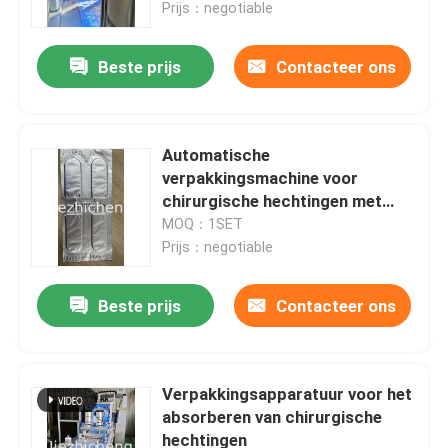
voor Blisterverpakkingen van
Prijs：negotiable
Chirurgische Hechtingen LSB001
Beste prijs
Contacteer ons
Automatische
verpakkingsmachine voor
chirurgische hechtingen met
aluminium-plastic
MOQ：1SET
Prijs：negotiable
Beste prijs
Contacteer ons
Thuis
Producten
Verpakkingsapparatuur voor het
absorberen van chirurgische
hechtingen
Video's