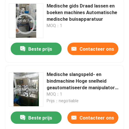
Medische gids Draad lassen en
boeken machines Automatische
Medische Buis die Verpakkende Machine rollen
medische buisapparatuur
MOQ：1
Terugslagklep-montagemachine
Beste prijs
Contacteer ons
Kunststof palletbox raamopeningsmachine
Medische slangspeld- en
bindmachine Hoge snelheid
geautomatiseerde manipulator
Opererende wikkeling en
MOQ：1
bundeling apparatuur voor
Prijs：negotiable
connectorbuizen LJG001
Beste prijs
Contacteer ons