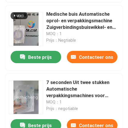
Medische buis Automatische
oprol- en verpakkingsmachine
Zuigverbindingsbuiswikkel- en
verpakkingsapparatuur XYG001
MOQ：1
Prijs：Negtiable
Beste prijs
Contacteer ons
7 seconden Uit twee stukken
Automatische
verpakkingsmachines voor
medische buis Automatische
MOQ：1
neuskanneel Wikkeling en
Prijs：negotiable
afdichting BYG002
Beste prijs
Contacteer ons