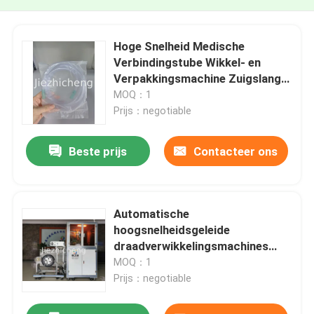
Hoge Snelheid Medische
Verbindingstube Wikkel- en
Verpakkingsmachine Zuigslang
Wikkel- en
MOQ：1
Verpakkingsapparatuur SCT001
Prijs：negotiable
Beste prijs
Contacteer ons
Automatische
hoogsnelheidsgeleide
draadverwikkelingsmachines
voor het snijden en wikkelen van
MOQ：1
draadverbindingen
Prijs：negotiable
Verzamelmachines Productie
5.5s/pc Medische