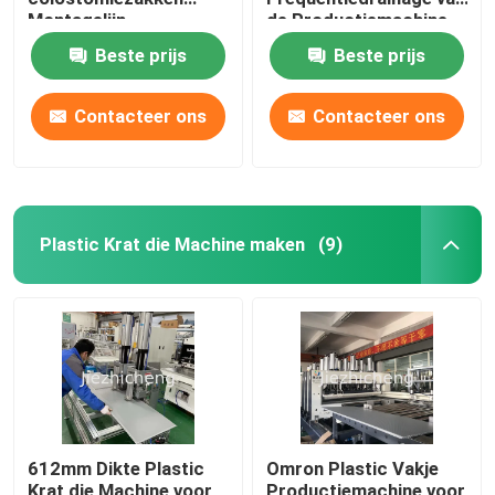
Montagelijn
de Productiemachine
Urinezakken Wikkelen
van het de Zaklek de
Beste prijs
Beste prijs
Snijden Afdichten en
Opsporingsmateriaal
verpakken
Automatische machine
Contacteer ons
Contacteer ons
Medische
productieapparatuur
Plastic Krat die Machine maken
(9)
612mm Dikte Plastic
Omron Plastic Vakje
Krat die Machine voor
Productiemachine voor