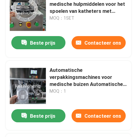
medische hulpmiddelen voor het
spoelen van katheters met
Medische Zak die Machine maken
ballonnen van HDPE
MOQ：1SET
Membraanproductie
Beste prijs
Contacteer ons
Urinezak Productiemachine
Automatische
Plastic Krat die Machine maken
verpakkingsmachines voor
medische buizen Automatische
neuscannula's
MOQ：1
Cannula Productiemachine
Membraan Productiemateriaal
Beste prijs
Contacteer ons
IV Cannula Assemblagemachine