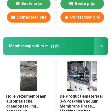
Packaging Medical
Beste prijs
Beste prijs
Bags Assembly Line
Standardize of
Customized Made JZC-
Contacteer ons
Contacteer ons
ZKD002
Membraanproductie
(19)
Holle vezelmembraan
De Productiemateriaal
automatische
3-5Pcs/Min Vacuum
draadopstelling
Membrane Press
apparatuur
Machine van het