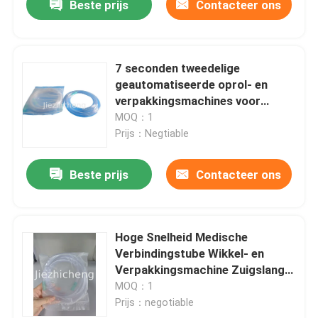
Beste prijs
Contacteer ons
draadbundelingapparatuur
RGJ001
7 seconden tweedelige
geautomatiseerde oprol- en
verpakkingsmachines voor
medische buizen
MOQ：1
Neuszuurstofslangwikkel- en
Prijs：Negtiable
afdichtingsapparatuur XYG002
Beste prijs
Contacteer ons
Hoge Snelheid Medische
Verbindingstube Wikkel- en
Verpakkingsmachine Zuigslang
Wikkel- en
MOQ：1
Verpakkingsapparatuur SCT001
Prijs：negotiable