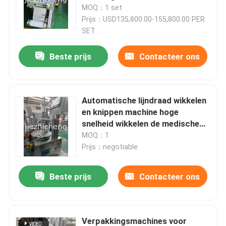
MOQ：1 set
Prijs：USD135,800.00-155,800.00 PER
Over ons
SET
Beste prijs
Contacteer ons
Fabriekstocht
Kwaliteitscontrole
Automatische lijndraad wikkelen
en knippen machine hoge
snelheid wikkelen de medische
Neem contact met ons op
draad zeer betaalbaar één kleine
MOQ：1
set automatische apparatuur
Prijs：negotiable
Vraag een offerte
voor lijndraad wikkelen en
binding
Beste prijs
Contacteer ons
Medisch apparaat Verpakkende Machines
Medische apparatuur die Machine maken
Verpakkingsmachines voor