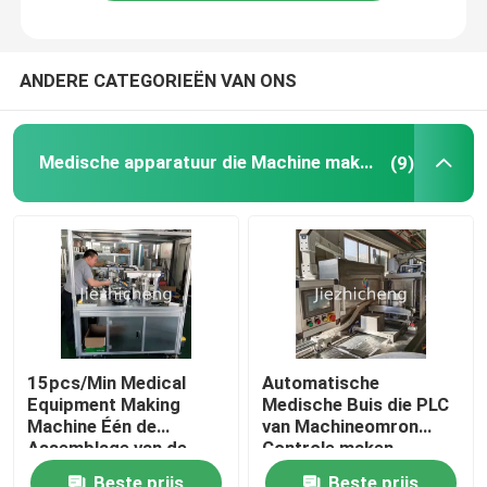
ANDERE CATEGORIEËN VAN ONS
Medische apparatuur die Machine maken
(9)
15pcs/Min Medical
Automatische
Equipment Making
Medische Buis die PLC
Machine Één de
van Machineomron
Assemblage van de
Controle maken
Manierklep en het
Beste prijs
Beste prijs