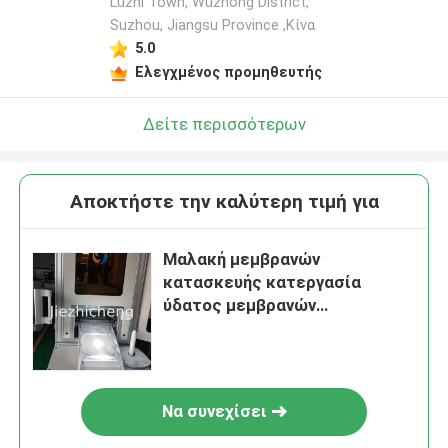
Luzhi Town, Wuzhong District,
Suzhou, Jiangsu Province ,Κίνα
5.0
Ελεγχμένος προμηθευτής
Δείτε περισσότερων
Αποκτήστε την καλύτερη τιμή για
Μαλακή μεμβρανών
κατασκευής κατεργασία
ύδατος μεμβρανών
εξοπλισμού επίπεδη με το PLC
Να συνεχίσει