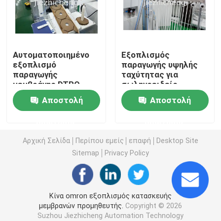
Ιατρική τσάντα που κατασκευάζει τη μηχανή
Αυτοματοποιημένο
Εξοπλισμός
Παραγωγή μεμβρανών
εξοπλισμό
παραγωγής υψηλής
παραγωγής
ταχύτητας για
μεμβράνης DTRO
σωληνοειδείς
Μηχανή κατασκευής τσαντών ούρων
Jiezhicheng Εύκολη
μεμβράνες
Αποστολή
Αποστολή
λειτουργία
Διασύνδεση
Πλαστικό κλουβί που κατασκευάζει τη μηχανή
ερώτησης
ερώτησης
Προηγμένη
τεχνολογία DTRO
Αρχική Σελίδα
Περίπου εμείς
επαφή
Desktop Site
Ευέλικτη μηχανή
Μηχανή κατασκευής καννουλών
παραγωγής ταινιών
Sitemap
Privacy Policy
GLM006
Εξοπλισμός κατασκευής μεμβρανών
Κίνα omron εξοπλισμός κατασκευής
μεμβρανών προμηθευτής.
Copyright © 2026
IV μηχανή συνελεύσεων καννουλών
Suzhou Jiezhicheng Automation Technology