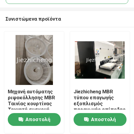
Συνιστώμενα προϊόντα
Μηχανή αυτόματης
Jiezhicheng MBR
Σπίτι
ριψοκόλλησης MBR
τύπου επαγωγής
Ταινίας κουρτίνας
εξοπλισμός
Τεχνητή συσκευή
παραγωγής επίπεδης
Προϊόντα
συλλογής
ταινίας διπλού
Αποστολή
Αποστολή
υδραγωγικών ινών
σταθμού μηχανή
GLM008
συγκόλλησης
ερώτησης
ερώτησης
Βίντεο
επίπεδης μεμβράνης