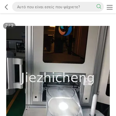
2
/
3