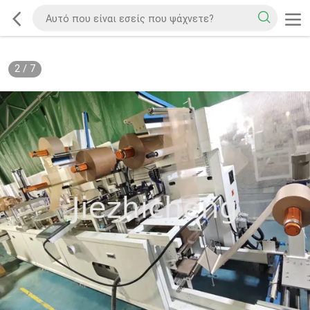
2
/
7