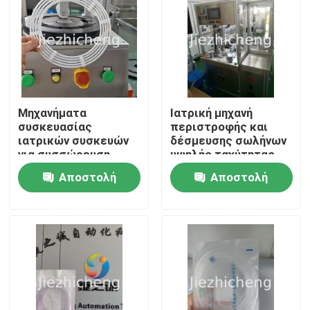
Μηχανήματα
Ιατρική μηχανή
συσκευασίας
περιστροφής και
ιατρικών συσκευών
δέσμευσης σωλήνων
για συσσώρευση
υψηλής ταχύτητας
καθετήρων με
αυτοματοποιημένος
Αποστολή
Αποστολή
μπαλόνι HDPE
χειριστής
λειτουργίας
ερώτησης
ερώτησης
εξοπλισμού
Σπίτι
περιστροφής και
δέσμευσης για
σωλήνες συνδετήρων
Προϊόντα
LJG001
Βίντεο