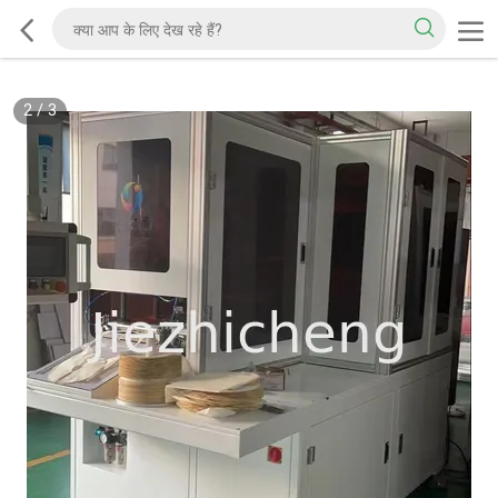
2
/
3