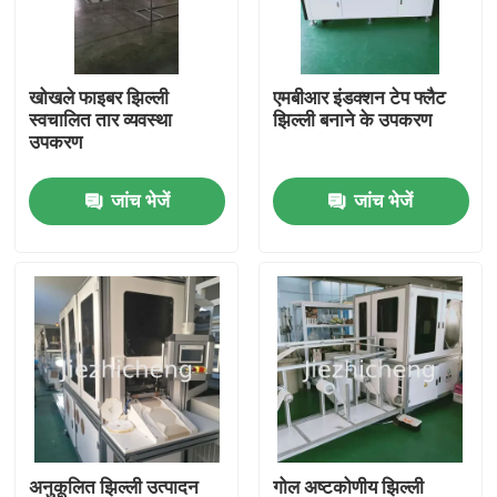
हमारे बारे में
खोखले फाइबर झिल्ली
एमबीआर इंडक्शन टेप फ्लैट
स्वचालित तार व्यवस्था
झिल्ली बनाने के उपकरण
कारखाने का दौरा
उपकरण
जांच भेजें
जांच भेजें
गुणवत्ता नियंत्रण
हमसे संपर्क करें
उद्धरण मांगें
चिकित्सा उपकरण पैकेजिंग मशीनें
चिकित्सा उपकरण बनाने की मशीन
अनुकूलित झिल्ली उत्पादन
गोल अष्टकोणीय झिल्ली