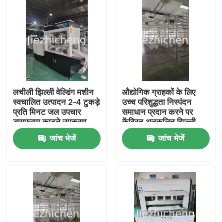
लचीली झिल्ली वेल्डिंग मशीन
औद्योगिक ग्राहकों के लिए
स्वचालित उत्पादन 2-4 टुकड़े
उच्च परिशुद्धता निस्पंदन
प्रति मिनट जल उपचार
समाधान प्रदान करने पर
डायफ्राम काटने उपकरण
केंद्रित अनुकूलित झिल्ली
DTRO001
उत्पादन सेवाएँ
जांच भेजें
जांच भेजें
घर
उत्पाद
वीडियो