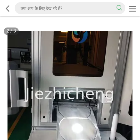
2
/
3