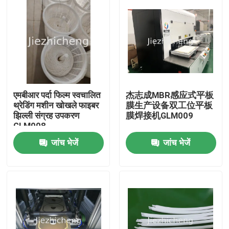
एमबीआर पर्दा फिल्म स्वचालित
杰志成MBR感应式平板
थ्रेडिंग मशीन खोखले फाइबर
膜生产设备双工位平板
झिल्ली संग्रह उपकरण
膜焊接机GLM009
GLM008
जांच भेजें
जांच भेजें
घर
उत्पाद
वीडियो