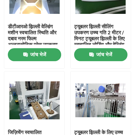
हमारे बारे में
डीटीआरओ झिल्ली वेल्डिंग
ट्यूबलर झिल्ली सीलिंग
मशीन स्वचालित स्थिति और
उपकरण उच्च गति 2 मीटर /
कारखाने का दौरा
दबाव नरम फिल्म
मिनट ट्यूबलर झिल्ली के लिए
अल्ट्रासोनिक प्रेस उपकरण
स्वचालित लोडिंग और वेल्डिंग
GLM003
मशीन
जांच भेजें
जांच भेजें
गुणवत्ता नियंत्रण
हमसे संपर्क करें
उद्धरण मांगें
चिकित्सा उपकरण पैकेजिंग मशीनें
चिकित्सा उपकरण बनाने की मशीन
जिज़िचेंग स्वचालित
ट्यूबलर झिल्ली के लिए उच्च