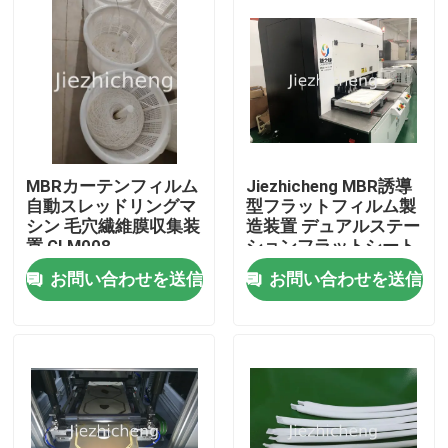
MBRカーテンフィルム
Jiezhicheng MBR誘導
自動スレッドリングマ
型フラットフィルム製
シン 毛穴繊維膜収集装
造装置 デュアルステー
置 GLM008
ションフラットシート
メンブレン溶接機
お問い合わせを送信
お問い合わせを送信
GLM009
家へ
製品
ビデオ