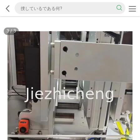
3
/
3