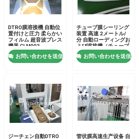
わたしたち に つい て
DTRO膜溶接機 自動位
チューブ膜シーリング
置付けと圧力 柔らかい
装置 高速 2メートル/
工場 ツアー
フィルム 超音波プレス
分 自動ローディングお
機器 GLM003
よび溶接機（チューブ
膜用）
お問い合わせを送信
お問い合わせを送信
品質管理
連絡 ください
引金 を 求め て ください
医療機器の包装機械
機械を作る医療機器
ジーチェン自動DTRO
管状膜高速生产设备 自