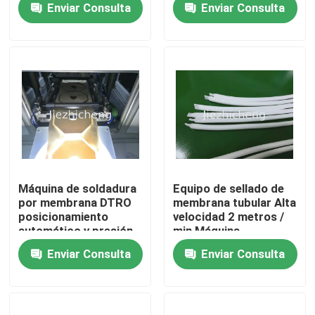
Enviar Consulta
Enviar Consulta
hueca GLM008
membrana de lámina
plana de doble
Sobre nosotros
estación GLM009
Recorrido por la fábrica
Control de calidad
Contacta con nosotros
Máquina de soldadura
Equipo de sellado de
por membrana DTRO
membrana tubular Alta
posicionamiento
velocidad 2 metros /
Solicitar una cita
automático y presión
min Máquina
película blanda equipo
automática de carga y
Enviar Consulta
Enviar Consulta
de prensa ultrasónica
soldadura para
Empaquetadoras del aparato médico
GLM003
membrana tubular
Equipamiento médico que hace la máquina