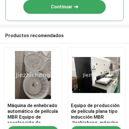
Continuar
Productos recomendados
En casa
Máquina de enhebrado
Equipo de producción
Productos
automático de película
de película plana tipo
MBR Equipo de
inducción MBR
recolección de
Jiezhicheng, máquina
Los vídeos
membrana de fibra
de soldadura de