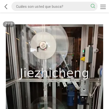
2
/
3