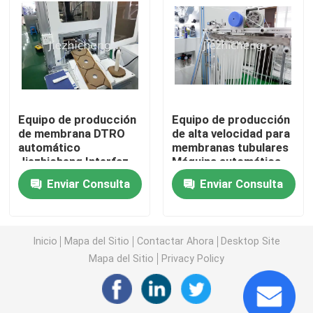
Bolso médico que hace la máquina
Producción de la membrana
Equipo de producción
Equipo de producción
Máquina de la fabricación del bolso de la orina
de membrana DTRO
de alta velocidad para
automático
membranas tubulares
Jiezhicheng Interfaz
Máquina automática
Cajón plástico que hace la máquina
de operación fácil
de montaje de
Enviar Consulta
Enviar Consulta
Máquina de
películas de
producción de película
tratamiento de agua
Máquina de la fabricación de la cánula
flexible DTRO
GLM005
Tecnología avanzada
Inicio
Mapa del Sitio
Contactar Ahora
Desktop Site
GLM006
Equipo de fabricación de la membrana
Mapa del Sitio
Privacy Policy
IV máquina de la asamblea de la cánula