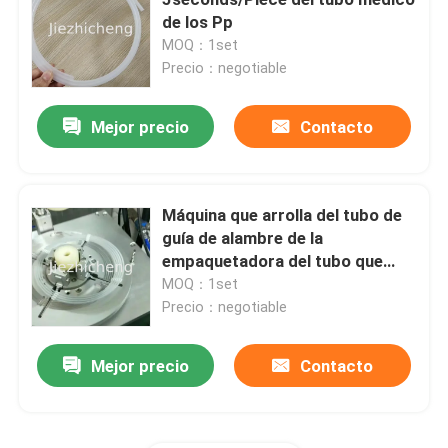
de los Pp
MOQ：1set
Bolso médico que hace la máquina
Precio：negotiable
Producción de la membrana
Mejor precio
Contacto
Máquina de la fabricación del bolso de la orina
Máquina que arrolla del tubo de
guía de alambre de la
Cajón plástico que hace la máquina
empaquetadora del tubo que
arrolla médico automático
MOQ：1set
Máquina de la fabricación de la cánula
Precio：negotiable
Mejor precio
Contacto
Equipo de fabricación de la membrana
IV máquina de la asamblea de la cánula