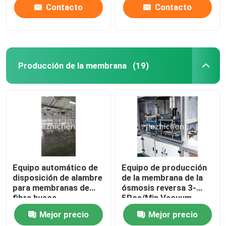
bolsas médicas,
Contacto
Contacto
estandarizada o hecha
a medida JZC-ZKD002
Producción de la membrana
(19)
Equipo automático de
Equipo de producción
disposición de alambre
de la membrana de la
para membranas de
ósmosis reversa 3-
fibra hueca
5Pcs/Min Vacuum
Membrane Press
Mejor precio
Mejor precio
Machine