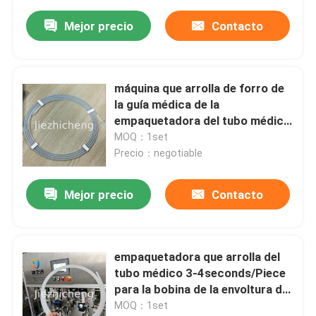
Mejor precio
Contacto
máquina que arrolla de forro de
la guía médica de la
empaquetadora del tubo médico
de 0.4m m que arrolla
MOQ：1set
Precio：negotiable
Mejor precio
Contacto
empaquetadora que arrolla del
tubo médico 3-4seconds/Piece
para la bobina de la envoltura del
alambre de guía
MOQ：1set