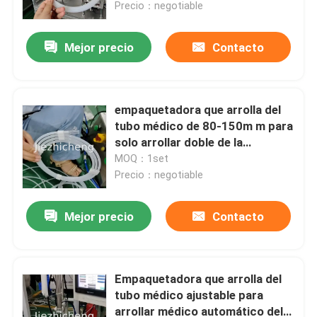
Precio：negotiable
Mejor precio
Contacto
empaquetadora que arrolla del
tubo médico de 80-150m m para
solo arrollar doble de la
manguera
MOQ：1set
Precio：negotiable
Mejor precio
Contacto
En casa
Productos
Empaquetadora que arrolla del
tubo médico ajustable para
arrollar médico automático del
Los vídeos