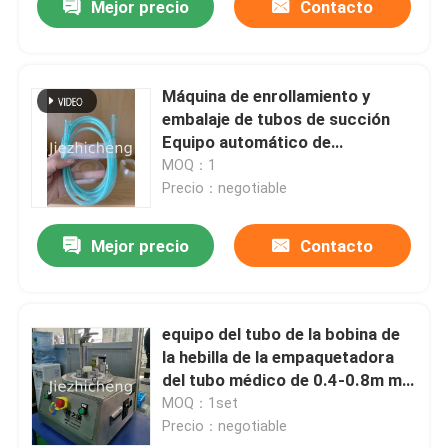
Mejor precio
Contacto
Máquina de enrollamiento y
embalaje de tubos de succión
Equipo automático de
enrollamiento y unión para tubos
MOQ：1
médicos SCT001
Precio：negotiable
Mejor precio
Contacto
equipo del tubo de la bobina de
la hebilla de la empaquetadora
del tubo médico de 0.4-0.8m m
que arrolla
MOQ：1set
Precio：negotiable