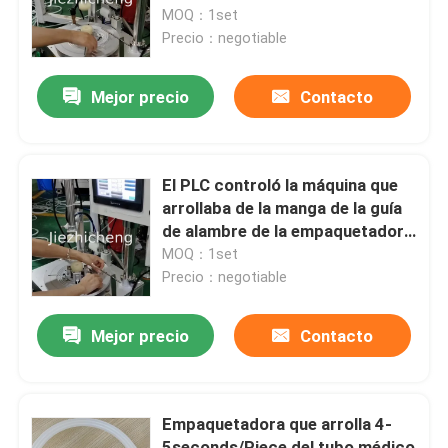
tubo
MOQ：1set
Precio：negotiable
Sobre nosotros
Mejor precio
Contacto
Recorrido por la fábrica
Control de calidad
El PLC controló la máquina que
arrollaba de la manga de la guía
de alambre de la empaquetadora
Contacta con nosotros
del tubo que arrollaba médico
MOQ：1set
Precio：negotiable
Solicitar una cita
Mejor precio
Contacto
Empaquetadoras del aparato médico
Empaquetadora que arrolla 4-
Equipamiento médico que hace la máquina
5seconds/Piece del tubo médico