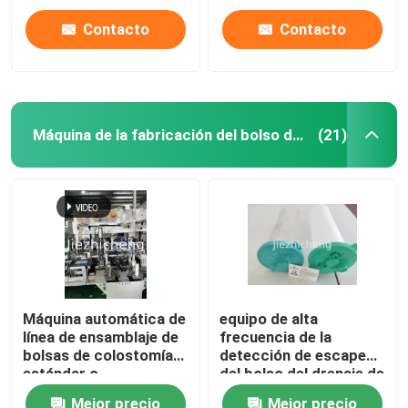
Contacto
Contacto
Máquina de la fabricación del bolso de la orina
(21)
Máquina automática de
equipo de alta
línea de ensamblaje de
frecuencia de la
bolsas de colostomía
detección de escape
estándar o
del bolso del drenaje de
personalizadas, bolsas
la máquina de la
Mejor precio
Mejor precio