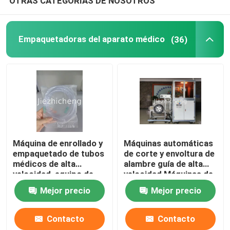
OTRAS CATEGORÍAS DE NOSOTROS
Empaquetadoras del aparato médico
(36)
Máquina de enrollado y
Máquinas automáticas
empaquetado de tubos
de corte y envoltura de
médicos de alta
alambre guía de alta
velocidad, equipo de
velocidad Máquinas de
enrollado y
ensamblaje Producción
Mejor precio
Mejor precio
empaquetado de
5.5s/pc Equipo de
mangueras de succión
ensamblaje de alambre
SCT001
médico RGJ001
Contacto
Contacto