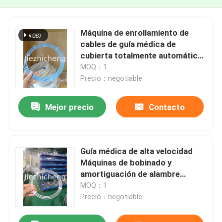
Máquina de enrollamiento de
cables de guía médica de
cubierta totalmente automática
Enrollamiento y embalaje de
MOQ：1
cables médicos Equipo de
Precio：negotiable
enrollamiento y enrollamiento
automatizado Máquina DSHT001
Mejor precio
Contacto
Guía médica de alta velocidad
Máquinas de bobinado y
amortiguación de alambre
Equipo automático de cuerda de
MOQ：1
tubos médicos 3-4 segundos
Precio：negotiable
por pieza