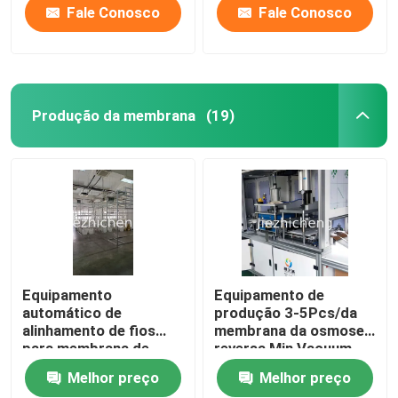
sacos médicos,
Fale Conosco
Fale Conosco
padronizada ou
personalizada
Produção da membrana
(19)
Equipamento
Equipamento de
automático de
produção 3-5Pcs/da
alinhamento de fios
membrana da osmose
para membrana de
reversa Min Vacuum
fibra oca
Membrane Press
Melhor preço
Melhor preço
Machine