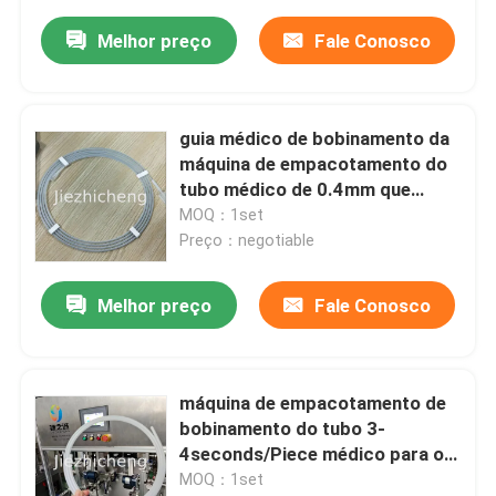
Melhor preço
Fale Conosco
guia médico de bobinamento da
máquina de empacotamento do
tubo médico de 0.4mm que
reveste a máquina de
MOQ：1set
bobinamento
Preço：negotiable
Melhor preço
Fale Conosco
máquina de empacotamento de
bobinamento do tubo 3-
4seconds/Piece médico para o
enrolamento da bainha do fio de
MOQ：1set