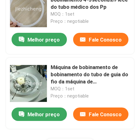
do tubo médico dos Pp
MOQ：1set
Saco médico que faz a máquina
Preço：negotiable
Produção da membrana
Melhor preço
Fale Conosco
Máquina da fabricação do saco da urina
Máquina de bobinamento de
bobinamento do tubo de guia do
Caixa plástica que faz a máquina
fio da máquina de
empacotamento do tubo médico
MOQ：1set
Máquina da fabricação da cânula
automático
Preço：negotiable
Melhor preço
Fale Conosco
Equipamento de fabricação da membrana
IV máquina do conjunto da cânula