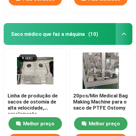
Saco médico que faz a máquina
(10)
Linha de produção de
20pcs/Min Medical Bag
sacos de ostomia de
Making Machine para o
alta velocidade,
saco de PTFE Ostomy
enrolamento
automático, corte,
Melhor preço
Melhor preço
vedação e embalagem,
linha de montagem de