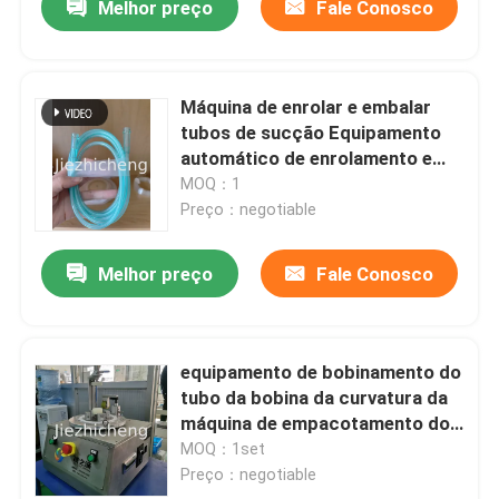
Melhor preço
Fale Conosco
Máquina de enrolar e embalar
tubos de sucção Equipamento
automático de enrolamento e
ligação para tubos médicos
MOQ：1
SCT001
Preço：negotiable
Melhor preço
Fale Conosco
equipamento de bobinamento do
tubo da bobina da curvatura da
máquina de empacotamento do
tubo médico de 0.4-0.8mm
MOQ：1set
Preço：negotiable