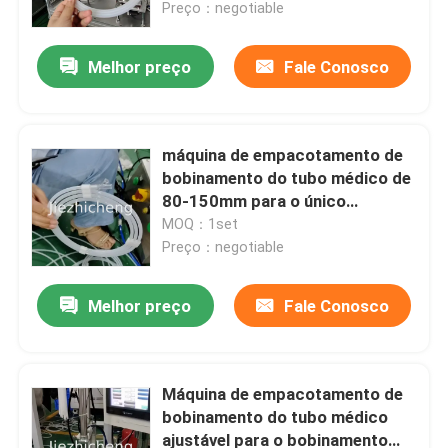
guia
Preço：negotiable
Melhor preço
Fale Conosco
máquina de empacotamento de
bobinamento do tubo médico de
80-150mm para o único
bobinamento dobro da
MOQ：1set
mangueira
Preço：negotiable
Melhor preço
Fale Conosco
Para casa
Produtos
Máquina de empacotamento de
bobinamento do tubo médico
ajustável para o bobinamento
Vídeos