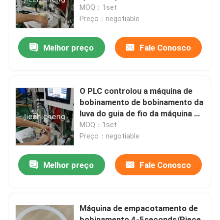
médico automático do tubo
MOQ：1set
Preço：negotiable
Sobre nós
Melhor preço
Fale Conosco
Visita à fábrica
Controle de qualidade
O PLC controlou a máquina de
bobinamento de bobinamento da
luva do guia de fio da máquina de
Contacte-nos
empacotamento do tubo médico
MOQ：1set
Preço：negotiable
Solicite um orçamento
Melhor preço
Fale Conosco
Máquinas de empacotamento do dispositivo médico
Máquina de empacotamento de
Equipamento médico que faz a máquina
bobinamento 4-5seconds/Piece