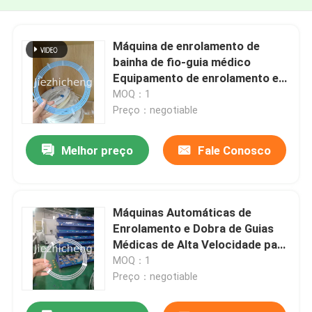
Máquina de enrolamento de
bainha de fio-guia médico
Equipamento de enrolamento e
embalagem de fio médico
MOQ：1
totalmente automático
Preço：negotiable
Máquinas de enrolamento e
palmas automatizadas DSHT001
Melhor preço
Fale Conosco
Máquinas Automáticas de
Enrolamento e Dobra de Guias
Médicas de Alta Velocidade para
Tubos Médicos - 3-4 Segundos
MOQ：1
por Peça
Preço：negotiable