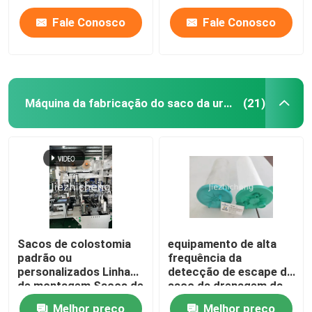
Fale Conosco
Fale Conosco
Máquina da fabricação do saco da urina
(21)
Sacos de colostomia
equipamento de alta
padrão ou
frequência da
personalizados Linha
detecção de escape do
de montagem Sacos de
saco da drenagem da
urina Enrolamento
máquina da fabricação
Melhor preço
Melhor preço