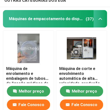
OUTRAS CATEGORIAS DOS EUA
Máquinas de empacotamento do dispositivo médico
(37)
Máquina de
Máquina de corte e
enrolamento e
envolvimento
embalagem de tubos
automática de alta
de ligação médicos de
velocidade, produção
alta velocidade
de montagem de
Melhor preço
Melhor preço
Máquina de sucção de
máquinas de
mangueira de
enrolamento de fio guia
enrolamento e
5.5s/pc, equipamento
Fale Conosco
Fale Conosco
embalagem SCT001
de empacotamento de