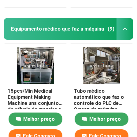
fio médico rgj001
Equipamento médico que faz a máquina
(9)
15pcs/Min Medical
Tubo médico
Equipment Making
automático que faz o
Machine uns conjunto
controle do PLC de
de válvula da maneira e
Omron da máquina
equipamento de testes
Melhor preço
Melhor preço
Fale Conosco
Fale Conosco