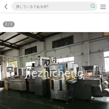
2
/
2