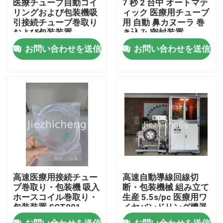
医療チューブ自動コイ
7 秒 2 台中 オートマテ
リングおよび包装機吸
ィック 医療用チューブ
引接続チューブ巻取り
用 自動 鼻カヌーラ 巻
わたしたち に つい て
および包装装置
き込み 密封装置
XYG001
BYG002
お問い合わせを送信
お問い合わせを送信
工場 ツアー
品質管理
連絡 ください
引金 を 求め て ください
高速医療用接続チュー
高速自動導線回線切
医療機器の包装機械
ブ巻取り・包装機 吸入
断・包装機械 組み立て
ホースコイル巻取り・
生産 5.5s/pc 医療用ワ
包装装置 SCT001
イヤバンドリング機器
RGJ001
機械を作る医療機器
お問い合わせを送信
お問い合わせを送信