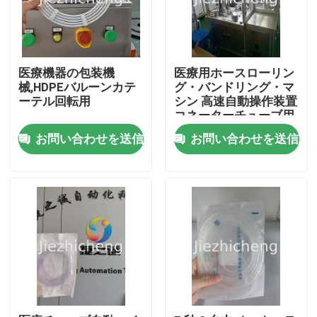
医療機器の包装機
医療用ホースローリン
械,HDPEバルーンカテ
グ・バンドリング・マ
ーテル回転用
シン 高速自動操作装置
コネーターチューブ用
のローリング・バンド
お問い合わせを送信
お問い合わせを送信
リング機器 LJG001
家へ
製品
ビデオ