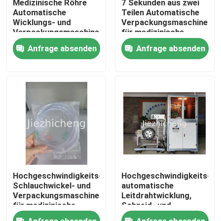
Medizinische Röhre
7 Sekunden aus zwei
Automatische
Teilen Automatische
Wicklungs- und
Verpackungsmaschinen
Über uns
Verpackungsmaschine
für medizinische
Saugverbindungsröhre
Schläuche,
Anfrage absenden
Anfrage absenden
Wicklungs- und
automatische
Werksbesichtigung
Verpackungsausrüstung
Aufwickel- und
XYG001
Versiegelungsausrüstung
für Nasenkanülen
Qualitätskontrolle
BYG002
Kontakt mit uns
Bitte um ein Angebot
Hochgeschwindigkeits-
Hochgeschwindigkeits-
Verpackmaschinen des medizinischen Geräts
Schlauchwickel- und
automatische
Verpackungsmaschine
Leitdrahtwicklung,
für medizinische
Schneid- und
Verbindungsrohre,
Wickelmaschinen
Medizinische Ausrüstung, die Maschine herstellt
Anfrage absenden
Anfrage absenden