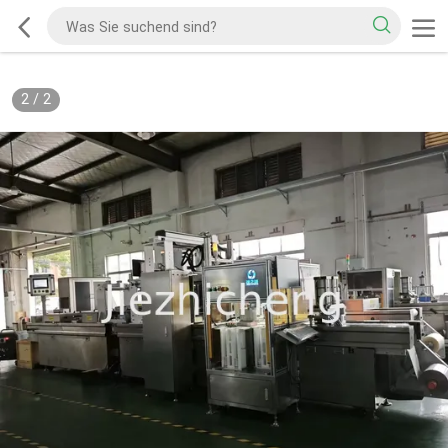
2
/
2