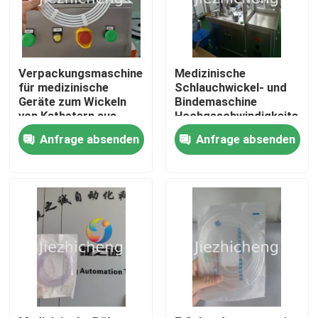
Verpackungsmaschinen
Medizinische
für medizinische
Schlauchwickel- und
Geräte zum Wickeln
Bindemaschine
von Kathetern aus
Hochgeschwindigkeits-
HDPE-Ballonen
Automatisierter
Anfrage absenden
Anfrage absenden
Manipulator
Betriebswickel- und
Bündelgeräte für
Verbindungsschläuche
LJG001
Zu Hause
Produkte
Videos