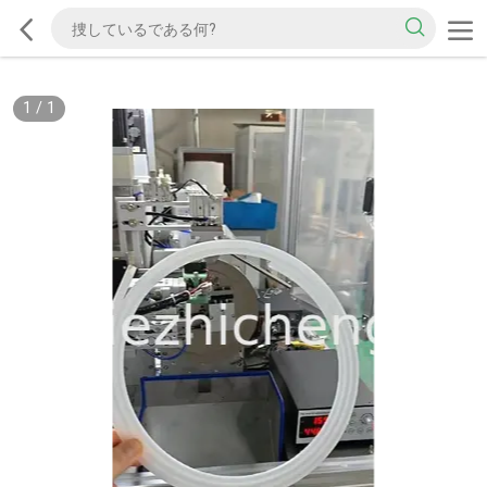
1
/
1