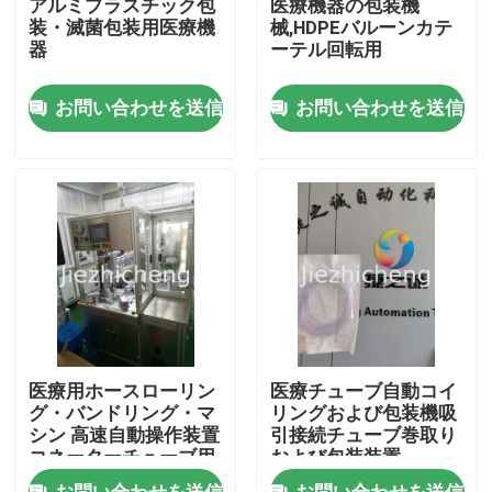
アルミプラスチック包
医療機器の包装機
装・滅菌包装用医療機
械,HDPEバルーンカテ
器
ーテル回転用
わたしたち に つい て
お問い合わせを送信
お問い合わせを送信
工場 ツアー
品質管理
連絡 ください
引金 を 求め て ください
医療用ホースローリン
医療チューブ自動コイ
医療機器の包装機械
グ・バンドリング・マ
リングおよび包装機吸
シン 高速自動操作装置
引接続チューブ巻取り
コネーターチューブ用
および包装装置
のローリング・バンド
XYG001
機械を作る医療機器
お問い合わせを送信
お問い合わせを送信