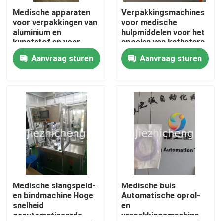
Medische apparaten
Verpakkingsmachines
voor verpakkingen van
voor medische
Over ons
aluminium en
hulpmiddelen voor het
kunststof en voor
spoelen van katheters
sterilisatieverpakkingen
met ballonnen van
Aanvraag sturen
Aanvraag sturen
Fabriekstocht
HDPE
Kwaliteitscontrole
Neem contact met ons op
Vraag een offerte
Medisch apparaat Verpakkende Machines
Medische slangspeld-
Medische buis
en bindmachine Hoge
Automatische oprol-
snelheid
en
geautomatiseerde
verpakkingsmachine
Medische apparatuur die Machine maken