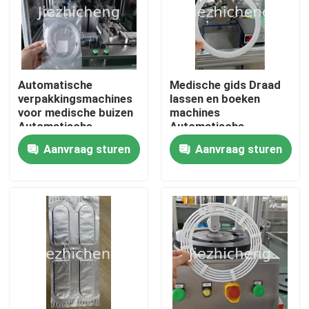
Automatische
Medische gids Draad
verpakkingsmachines
lassen en boeken
voor medische buizen
machines
Automatische
Automatische
neuscannula's
medische
Aanvraag sturen
Aanvraag sturen
buisapparatuur
Thuis
Producten
Video's