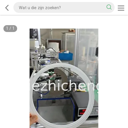
1
/
1