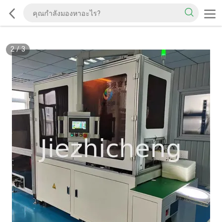
2
/
3