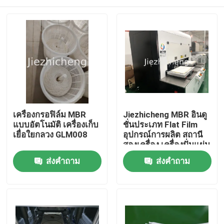
เครื่องกรอฟิล์ม MBR
Jiezhicheng MBR อินดู
แบบอัตโนมัติ เครื่องเก็บ
ชั่นประเภท Flat Film
เยื่อใยกลวง GLM008
อุปกรณ์การผลิต สถานี
สองเครื่อง เครื่องปั่นแผ่น
แผ่นแผ่น GLM009
บ้าน
ส่งคำถาม
ส่งคำถาม
สินค้า
วิดีโอ