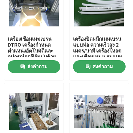
เกี่ยวกับเรา
ทัวร์โรงงาน
เครื่องเชื่อมเมมเบรน
เครื่องปิดผนึกเมมเบรน
DTRO เครื่องกำหนด
แบบท่อ ความเร็วสูง 2
ตำแหน่งอัตโนมัติและ
เมตร/นาที เครื่องโหลด
การควบคุมคุณภาพ
อุปกรณ์กดฟิล์มนุ่มด้วย
และเชื่อมเมมเบรนแบบ
อัลตราโซนิก GLM003
ท่ออัตโนมัติ
ส่งคำถาม
ส่งคำถาม
ติดต่อเรา
ขอทุน
เครื่องบรรจุภัณฑ์อุปกรณ์การแพทย์
เครื่องทำอุปกรณ์การแพทย์