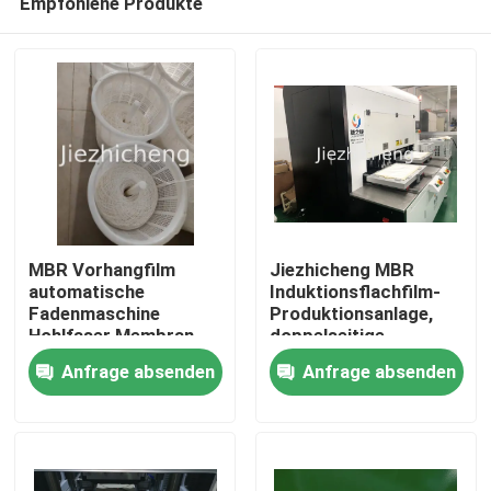
Empfohlene Produkte
MBR Vorhangfilm
Jiezhicheng MBR
automatische
Induktionsflachfilm-
Fadenmaschine
Produktionsanlage,
Hohlfaser Membran
doppelseitige
Zu Hause
Sammelgerät GLM008
Flachfolien-
Anfrage absenden
Anfrage absenden
Schweißmaschine
GLM009
Produkte
Videos