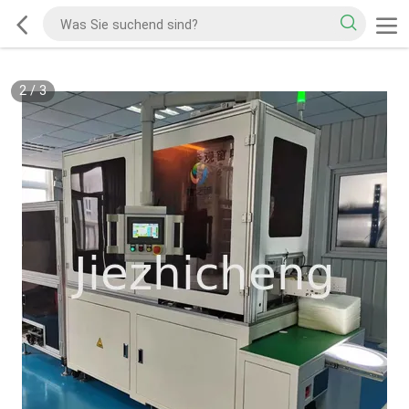
2
/
3