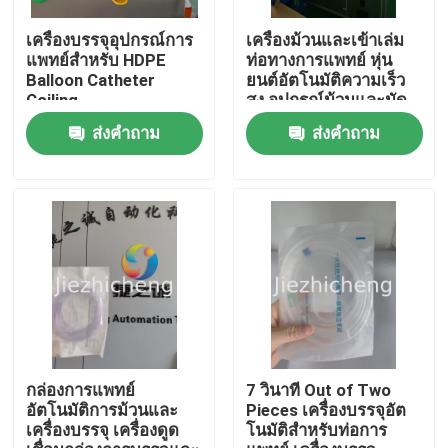
เครื่องบรรจุอุปกรณ์การ
เครื่องม้วนและเข้าเล่ม
แพทย์สําหรับ HDPE
ท่อทางการแพทย์ หุ่น
Balloon Catheter
ยนต์อัตโนมัติความเร็ว
Coiling
สูง อุปกรณ์ม้วนและมัด
รวมสำหรับท่อ
ส่งคำถาม
ส่งคำถาม
Connetor LJG001
บ้าน
สินค้า
กล่องการแพทย์
7 วินาที Out of Two
อัตโนมัติการม้วนและ
Pieces เครื่องบรรจุอัต
เครื่องบรรจุ เครื่องดูด
โนมัติสําหรับท่อการ
วิดีโอ