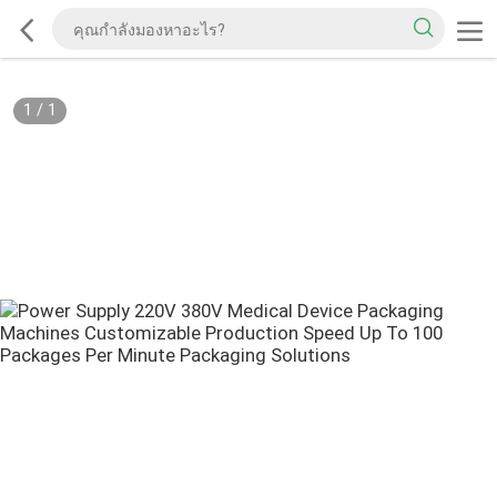
1
/
1