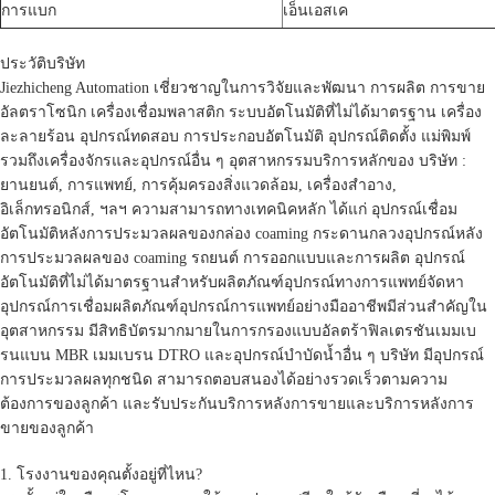
การแบก
เอ็นเอสเค
ประวัติบริษัท
Jiezhicheng Automation เชี่ยวชาญในการวิจัยและพัฒนา การผลิต การขาย
อัลตราโซนิก เครื่องเชื่อมพลาสติก ระบบอัตโนมัติที่ไม่ได้มาตรฐาน เครื่อง
ละลายร้อน อุปกรณ์ทดสอบ การประกอบอัตโนมัติ อุปกรณ์ติดตั้ง แม่พิมพ์
รวมถึงเครื่องจักรและอุปกรณ์อื่น ๆ อุตสาหกรรมบริการหลักของ บริษัท :
ยานยนต์, การแพทย์, การคุ้มครองสิ่งแวดล้อม, เครื่องสำอาง,
อิเล็กทรอนิกส์, ฯลฯ ความสามารถทางเทคนิคหลัก ได้แก่ อุปกรณ์เชื่อม
อัตโนมัติหลังการประมวลผลของกล่อง coaming กระดานกลวงอุปกรณ์หลัง
การประมวลผลของ coaming รถยนต์ การออกแบบและการผลิต อุปกรณ์
อัตโนมัติที่ไม่ได้มาตรฐานสำหรับผลิตภัณฑ์อุปกรณ์ทางการแพทย์จัดหา
อุปกรณ์การเชื่อมผลิตภัณฑ์อุปกรณ์การแพทย์อย่างมืออาชีพมีส่วนสำคัญใน
อุตสาหกรรม มีสิทธิบัตรมากมายในการกรองแบบอัลตร้าฟิลเตรชันเมมเบ
รนแบน MBR เมมเบรน DTRO และอุปกรณ์บำบัดน้ำอื่น ๆ บริษัท มีอุปกรณ์
การประมวลผลทุกชนิด สามารถตอบสนองได้อย่างรวดเร็วตามความ
ต้องการของลูกค้า และรับประกันบริการหลังการขายและบริการหลังการ
ขายของลูกค้า
1. โรงงานของคุณตั้งอยู่ที่ไหน?