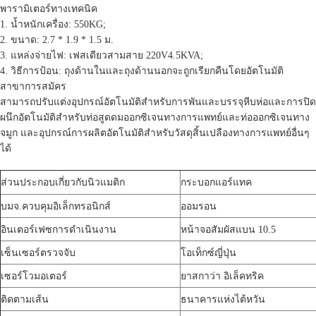
พารามิเตอร์ทางเทคนิค
1. น้ำหนักเครื่อง: 550KG;
2. ขนาด: 2.7 * 1.9 * 1.5 ม.
3. แหล่งจ่ายไฟ: เฟสเดียวสามสาย 220V4.5KVA;
4. วิธีการป้อน: ถุงด้านในและถุงด้านนอกจะถูกเรียกคืนโดยอัตโนมัติ
สาขาการสมัคร
สามารถปรับแต่งอุปกรณ์อัตโนมัติสำหรับการพันและบรรจุหีบห่อและการปิด
ผนึกอัตโนมัติสำหรับท่อสูดดมออกซิเจนทางการแพทย์และท่อออกซิเจนทาง
จมูก และอุปกรณ์การผลิตอัตโนมัติสำหรับวัสดุสิ้นเปลืองทางการแพทย์อื่นๆ
ได้
ส่วนประกอบเกี่ยวกับนิวแมติก
กระบอกแอร์แทค
บมจ.ควบคุมอิเล็กทรอนิกส์
ออมรอน
อินเตอร์เฟซการดำเนินงาน
หน้าจอสัมผัสแบน 10.5
เซ็นเซอร์ตรวจจับ
โอเท็กซ์ญี่ปุ่น
เซอร์โวมอเตอร์
ยาสกาว่า อิเล็คทริค
ติดตามเส้น
ธนาคารแห่งไต้หวัน