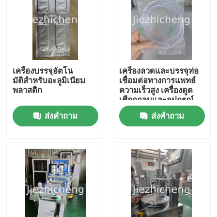
เครื่องบรรจุอัตโน
เครื่องลวดและบรรจุท่อ
มัติสําหรับอะลูมิเนียม
เชื่อมต่อทางการแพทย์
พลาสติก
ความเร็วสูง เครื่องดูด
เชือกกลมและอุปกรณ์
บรรจุ SCT001
ส่งคำถาม
ส่งคำถาม
บ้าน
สินค้า
วิดีโอ