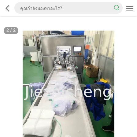
2
/
2