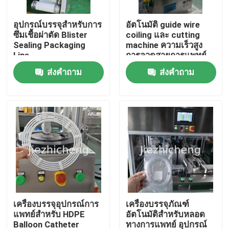
อุปกรณ์บรรจุสําหรับการ
อัตโนมัติ guide wire
เกี่ยวกับเรา
ซึมเชื้อผ่าตัด Blister
coiling และ cutting
Sealing Packaging
machine ความเร็วสูง
Line
การลวดสายการแพทย์
ทัวร์โรงงาน
ราคาถูกมาก หนึ่งชุดเล็ก
ส่งคำถาม
ส่งคำถาม
อุปกรณ์อัตโนมัติสําหรับ
guide wire coiling และ
การควบคุมคุณภาพ
bonding
ติดต่อเรา
ขอทุน
เครื่องบรรจุภัณฑ์อุปกรณ์การแพทย์
เครื่องบรรจุอุปกรณ์การ
เครื่องบรรจุภัณฑ์
แพทย์สําหรับ HDPE
อัตโนมัติสำหรับหลอด
เครื่องทำอุปกรณ์การแพทย์
Balloon Catheter
ทางการแพทย์ อุปกรณ์