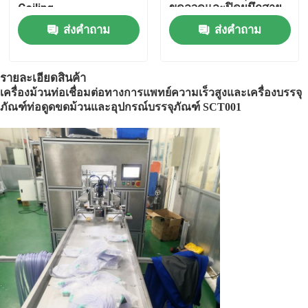
Coiling
ขดลวดและปิดผนึกสาย
สวนจมูกอัตโนมัติ
ส่งคำถาม
ส่งคำถาม
เครื่องทำถุงแพทย์
รายละเอียดสินค้า
การผลิตเมมเบรน
เครื่องม้วนท่อเชื่อมต่อทางการแพทย์ความเร็วสูงและเครื่องบรรจุ
ภัณฑ์ท่อดูดขดม้วนและอุปกรณ์บรรจุภัณฑ์ SCT001
เครื่องผลิตถุงปัสสาวะ
เครื่องทำลังพลาสติก
เครื่องผลิต Cannula
อุปกรณ์การผลิตเมมเบรน
เครื่องประกอบ Cannula IV