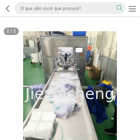
2
/
2