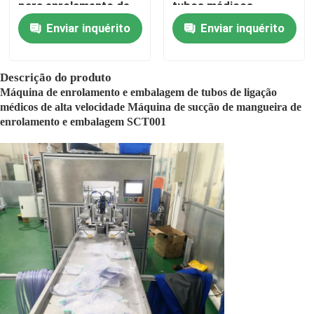
para enrolamento de
tubos médicos,
cateter balão HDPE
equipamento
Enviar inquérito
Enviar inquérito
automatizado de
Saco médico que faz a máquina
enrolamento e
vedação de cânula
nasal
Descrição do produto
Produção da membrana
Máquina de enrolamento e embalagem de tubos de ligação
médicos de alta velocidade Máquina de sucção de mangueira de
enrolamento e embalagem SCT001
Máquina da fabricação do saco da urina
Caixa plástica que faz a máquina
Máquina da fabricação da cânula
Equipamento de fabricação da membrana
IV máquina do conjunto da cânula