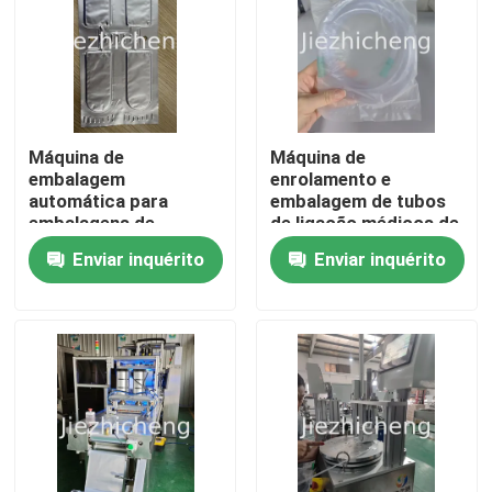
Máquina de
Máquina de
embalagem
enrolamento e
automática para
embalagem de tubos
embalagens de
de ligação médicos de
alumínio-plástico
alta velocidade
Enviar inquérito
Enviar inquérito
Máquina de sucção de
mangueira de
enrolamento e
embalagem SCT001
Para casa
Produtos
Vídeos