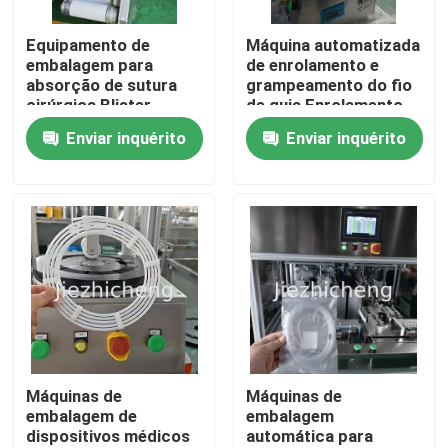
Equipamento de
Máquina automatizada
Sobre nós
embalagem para
de enrolamento e
absorção de sutura
grampeamento do fio
cirúrgica Blister
de guia Enrolamento
Visita à fábrica
Sealing Packaging
de alta velocidade do
Enviar inquérito
Enviar inquérito
Line
fio médico Muito
acessível Um pequeno
Controle de qualidade
conjunto de
equipamentos
automáticos para
enrolamento e ligação
Contacte-nos
do fio de guia
Solicite um orçamento
Máquinas de empacotamento do dispositivo médico
Máquinas de
Máquinas de
embalagem de
embalagem
dispositivos médicos
automática para
Equipamento médico que faz a máquina