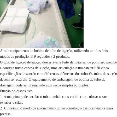
Máquina de empacotamento de bobinamento do tubo
Verifique a máquina de montagem de válvula
Máquina de abertura de janela de caixa de paletes de p
Atrair equipamento de bobina de tubo de ligação, utilizando um dos dois
modos de produção, 8-9 segundos / 2 produtos.
O tubo de ligação de sucção descartável é feito de material de polímero médico
e consiste numa cabeça de sucção, uma articulação e um cateter.F30 cinco
especificações de acordo com diferentes diâmetros dos tubosOs tubos de sucção
devem ser estéreis. O equipamento de embalagem de bobina de tubo de
drenagem pode ser preenchido com sacos simples ou duplos.
Função do dispositivo:
1. A máquina pode enrolar o tubo, embalar o saco interior, colocar o saco
exterior e selar;
2. Utilizando o modo de acionamento do servomotor, o deslocamento é mais
preciso;