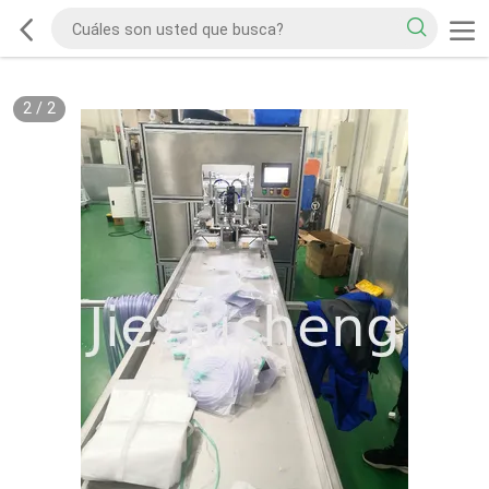
2
/
2