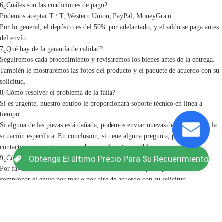
6¿Cuáles son las condiciones de pago?
Podemos aceptar T / T, Western Union, PayPal, MoneyGram.
Por lo general, el depósito es del 50% por adelantado, y el saldo se paga antes
del envío.
7¿Qué hay de la garantía de calidad?
Seguiremos cada procedimiento y revisaremos los bienes antes de la entrega.
También le mostraremos las fotos del producto y el paquete de acuerdo con su
solicitud.
8¿Cómo resolver el problema de la falla?
Si es urgente, nuestro equipo le proporcionará soporte técnico en línea a
tiempo.
Si alguna de las piezas está dañada, podemos enviar nuevas de acuerdo con la
situación específica. En conclusión, si tiene alguna pregunta, póngase en
contacto con nosotros, responderemos lo antes posible.
Obtenga El último Precio Para Su Requerimiento
9¿Cómo puedo obtener el costo de envío?
Por favor, informe su puerto de destino o dirección para que podamos
comprobar el envío por mar o por aire de acuerdo con su solicitud.
Etiquetas: