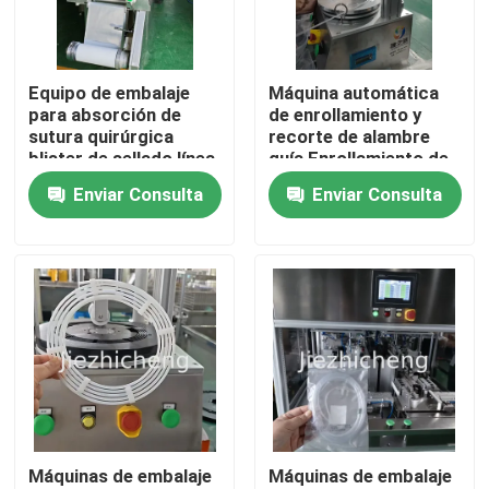
Sobre nosotros
Equipo de embalaje
Máquina automática
para absorción de
de enrollamiento y
Recorrido por la fábrica
sutura quirúrgica
recorte de alambre
blister de sellado línea
guía Enrollamiento de
de embalaje
alambre médico a alta
Enviar Consulta
Enviar Consulta
Control de calidad
velocidad muy
asequible Un pequeño
conjunto de equipos
automáticos para
Contacta con nosotros
enrollamiento y unión
de alambre guía
Solicitar una cita
Empaquetadoras del aparato médico
Máquinas de embalaje
Máquinas de embalaje
Equipamiento médico que hace la máquina