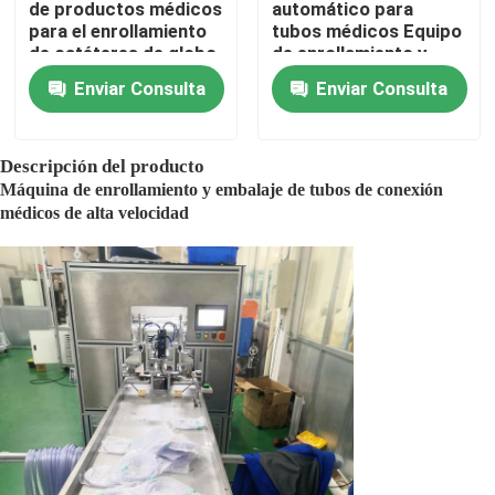
de productos médicos
automático para
para el enrollamiento
tubos médicos Equipo
de catéteres de globo
de enrollamiento y
Bolso médico que hace la máquina
de HDPE
sellado automático de
Enviar Consulta
Enviar Consulta
cánulas nasales
Producción de la membrana
Descripción del producto
Máquina de enrollamiento y embalaje de tubos de conexión
Máquina de la fabricación del bolso de la orina
médicos de alta velocidad
Cajón plástico que hace la máquina
Máquina de la fabricación de la cánula
Equipo de fabricación de la membrana
IV máquina de la asamblea de la cánula