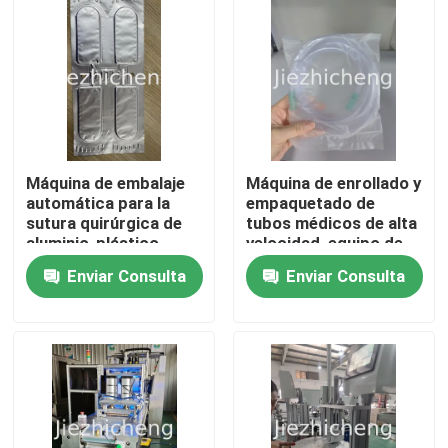
Máquina de embalaje
Máquina de enrollado y
automática para la
empaquetado de
sutura quirúrgica de
tubos médicos de alta
aluminio-plástico
velocidad, equipo de
Equipo de embalaje
enrollado y
Enviar Consulta
Enviar Consulta
automático
empaquetado de
mangueras de succión
En casa
SCT001
Productos
Los vídeos