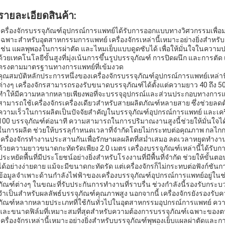
รายละเอียดสินค้า:
เครื่องจักรบรรจุภัณฑ์อุปกรณ์การแพทย์ได้รับการออกแบบทางวิศวกรรมเพื่อ
เฉพาะสำหรับอุตสาหกรรมการแพทย์ เครื่องจักรเหล่านี้เหมาะอย่างยิ่งสำหร
เช่น แผลพุพองในการผ่าตัด และไหมเย็บแบบดูดซับได้ เพื่อให้มั่นใจในค
ด้วยเทคโนโลยีขั้นสูงที่มุ่งเน้นการขึ้นรูปบรรจุภัณฑ์ การปิดผนึก และการตัด 
ตรงตามมาตรฐานทางการแพทย์ที่เข้มงวด
คุณสมบัติหลักประการหนึ่งของเครื่องจักรบรรจุภัณฑ์อุปกรณ์การแพทย์เหล
ต่างๆ เครื่องจักรสามารถรองรับขนาดบรรจุภัณฑ์ได้ตั้งแต่ความยาว 40 ถึง 50
ทำให้มีความหลากหลายเพียงพอที่จะบรรจุอุปกรณ์และส่วนประกอบทางการแพทย์
สามารถใช้เครื่องจักรเครื่องเดียวสำหรับสายผลิตภัณฑ์หลายสาย ซึ่งช่วย
ความเร็วในการผลิตเป็นปัจจัยสำคัญในบรรจุภัณฑ์อุปกรณ์การแพทย์ และเครื่อง
100 บรรจุภัณฑ์ต่อนาที ความสามารถในการปริมาณงานสูงนี้ช่วยให้มั่นใจ
ในการผลิต ช่วยให้บรรลุกำหนดเวลาที่จำกัดโดยไม่กระทบต่อคุณภาพ กลไกการ
เครื่องจักรทำงานประสานกันเพื่อรักษาผลผลิตที่สม่ำเสมอ ลดเวลาหยุดทำงาน
ด้วยความยาวขนาดกะทัดรัดเพียง 2.0 เมตร เครื่องบรรจุภัณฑ์เหล่านี้ได้รับกา
ประหยัดพื้นที่มีประโยชน์อย่างยิ่งสำหรับโรงงานที่มีพื้นที่จำกัด ช่วยให้ข
ได้อย่างง่ายดาย แม้จะมีขนาดกะทัดรัด แต่เครื่องจักรก็ไม่กระทบต่อฟังก์ช
ข้อมูลจำเพาะด้านกำลังไฟฟ้าของเครื่องบรรจุภัณฑ์อุปกรณ์การแพทย์อยู่ในช่ว
ภัณฑ์ต่างๆ ในขณะที่รับประกันการทำงานที่ราบรื่น ช่วงกำลังนี้รองรับกระบว
จำเป็นสำหรับผลลัพธ์บรรจุภัณฑ์คุณภาพสูง นอกจากนี้ เครื่องจักรยังรองรับควา
ภัณฑ์หลากหลายประเภทที่ใช้กันทั่วไปในอุตสาหกรรมอุปกรณ์การแพทย์ ควา
และขนาดฟิล์มที่เหมาะสมที่สุดสำหรับความต้องการบรรจุภัณฑ์เฉพาะของต
เครื่องจักรเหล่านี้เหมาะอย่างยิ่งสำหรับบรรจุภัณฑ์พุพองเย็บแผลผ่าตัดแ