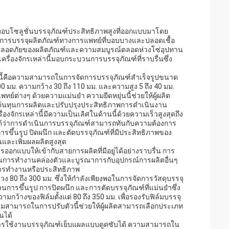
มอบโซลูชั่นบรรจุภัณฑ์ประสิทธิภาพสูงที่ออกแบบมาโดย
ับการบรรจุผลิตภัณฑ์ทางการแพทย์ที่บอบบางและปลอดเชื้อ
วามปลอดภัยของผลิตภัณฑ์และความสมบูรณ์ตลอดห่วงโซ่อุปทาน
เครื่องจักรเหล่านี้มอบกระบวนการบรรจุภัณฑ์ที่ราบรื่นซึ่ง
่านี้คือความสามารถในการจัดการบรรจุภัณฑ์สำเร็จรูปขนาด
0 มม. ความกว้าง 30 ถึง 110 มม. และความสูง 5 ถึง 40 มม.
ต่างๆ ด้วยความแม่นยำ ความยืดหยุ่นนี้ช่วยให้ผู้ผลิต
ลดต้นทุนการผลิตและปรับปรุงประสิทธิภาพการดำเนินงาน
จักรเหล่านี้มีความเป็นเลิศในด้านนี้ด้วยความเร็วสูงสุดถึง
ได้ว่าการดำเนินการบรรจุภัณฑ์สามารถทันกับความต้องการ
ขึ้นรูป ปิดผนึก และตัดบรรจุภัณฑ์ที่มีประสิทธิภาพของ
และเพิ่มผลผลิตสูงสุด
รออกแบบให้เข้ากับสายการผลิตที่มีอยู่ได้อย่างราบรื่น การ
ั้นตอนการทำงานคล่องตัวและบูรณาการกับอุปกรณ์การผลิตอื่นๆ
ันการทำงานหรือประสิทธิภาพ
ง 80 ถึง 300 มม. ซึ่งให้กำลังเพียงพอในการจัดการวัสดุบรรจุ
นการขึ้นรูป การปิดผนึก และการตัดบรรจุภัณฑ์ที่แม่นยำซึ่ง
มกว้างของฟิล์มตั้งแต่ 80 ถึง 350 มม. เพื่อรองรับฟิล์มบรรจุ
มสามารถในการปรับตัวนี้ช่วยให้ผู้ผลิตสามารถเลือกประเภท
นได้
ละการใช้งานบรรจุภัณฑ์เย็บแผลแบบดูดซับได้ ความสามารถใน