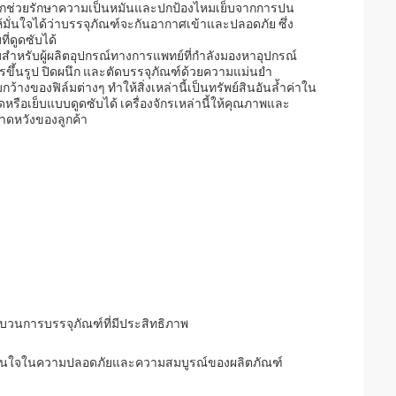
สติกช่วยรักษาความเป็นหมันและปกป้องไหมเย็บจากการปน
มั่นใจได้ว่าบรรจุภัณฑ์จะกันอากาศเข้าและปลอดภัย ซึ่ง
่ดูดซับได้
สำหรับผู้ผลิตอุปกรณ์ทางการแพทย์ที่กำลังมองหาอุปกรณ์
รขึ้นรูป ปิดผนึก และตัดบรรจุภัณฑ์ด้วยความแม่นยำ
องฟิล์มต่างๆ ทำให้สิ่งเหล่านี้เป็นทรัพย์สินอันล้ำค่าใน
รือเย็บแบบดูดซับได้ เครื่องจักรเหล่านี้ให้คุณภาพและ
าดหวังของลูกค้า
ระบวนการบรรจุภัณฑ์ที่มีประสิทธิภาพ
อให้มั่นใจในความปลอดภัยและความสมบูรณ์ของผลิตภัณฑ์