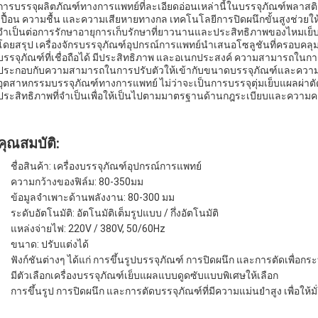
การบรรจุผลิตภัณฑ์ทางการแพทย์ที่ละเอียดอ่อนเหล่านี้ในบรรจุภัณฑ์พลา
เปื้อน ความชื้น และความเสียหายทางกล เทคโนโลยีการปิดผนึกขั้นสูงช่วยให้
จำเป็นต่อการรักษาอายุการเก็บรักษาที่ยาวนานและประสิทธิภาพของไหมเย็บที
โดยสรุป เครื่องจักรบรรจุภัณฑ์อุปกรณ์การแพทย์นำเสนอโซลูชันที่ครอบคลุม
บรรจุภัณฑ์ที่เชื่อถือได้ มีประสิทธิภาพ และอเนกประสงค์ ความสามารถในกา
ประกอบกับความสามารถในการปรับตัวให้เข้ากับขนาดบรรจุภัณฑ์และความกว้างข
อุตสาหกรรมบรรจุภัณฑ์ทางการแพทย์ ไม่ว่าจะเป็นการบรรจุตุ่มเย็บแผลผ่าตัดห
ประสิทธิภาพที่จำเป็นเพื่อให้เป็นไปตามมาตรฐานด้านกฎระเบียบและความค
คุณสมบัติ:
ชื่อสินค้า: เครื่องบรรจุภัณฑ์อุปกรณ์การแพทย์
ความกว้างของฟิล์ม: 80-350มม
ข้อมูลจำเพาะด้านพลังงาน: 80-300 มม
ระดับอัตโนมัติ: อัตโนมัติเต็มรูปแบบ / กึ่งอัตโนมัติ
แหล่งจ่ายไฟ: 220V / 380V, 50/60Hz
ขนาด: ปรับแต่งได้
ฟังก์ชันต่างๆ ได้แก่ การขึ้นรูปบรรจุภัณฑ์ การปิดผนึก และการตัดเพื่อก
มีตัวเลือกเครื่องบรรจุภัณฑ์เย็บแผลแบบดูดซับแบบพิเศษให้เลือก
การขึ้นรูป การปิดผนึก และการตัดบรรจุภัณฑ์ที่มีความแม่นยำสูง เพื่