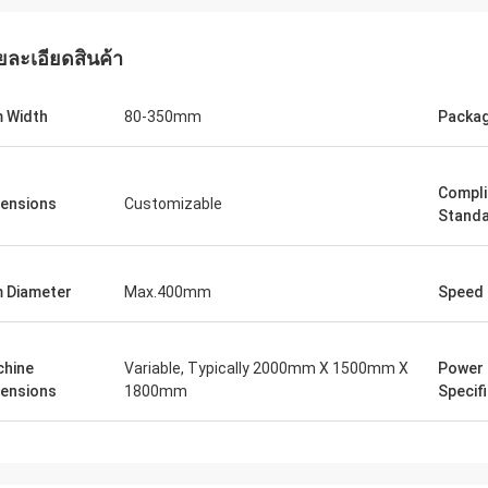
ยละเอียดสินค้า
m Width
80-350mm
Packag
Compl
ensions
Customizable
Stand
m Diameter
Max.400mm
Speed
hine
Variable, Typically 2000mm X 1500mm X
Power
ensions
1800mm
Specif