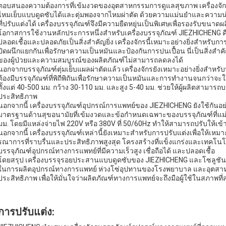
ตอบสนองความต้องการที่เข้มงวดของอุตสาหกรรมการดูแลสุขภาพ เครื่องจักร
ไหมเย็บแบบดูดซับได้และตุ่มพองจากไหมผ่าตัด ด้วยความแม่นยำและความน่า
ที่ปรับแต่งได้ เครื่องบรรจุภัณฑ์จึงมีความยืดหยุ่นเป็นพิเศษเพื่อรองรับข
โอกาสการใช้งานหลักประการหนึ่งสำหรับเครื่องบรรจุภัณฑ์ JIEZHICHENG คื
ปลอดเชื้อและปลอดภัยเป็นสิ่งสำคัญยิ่ง เครื่องจักรนี้เหมาะอย่างยิ่งสำหรับการผ
ปิดผนึกแยกกันเพื่อรักษาความเป็นหมันและป้องกันการปนเปื้อน นี่เป็นสิ่ง
ของผู้ป่วยและความสมบูรณ์ของผลิตภัณฑ์ไม่สามารถลดลงได้
นอกจากบรรจุภัณฑ์ตุ่มเย็บแผลผ่าตัดแล้ว เครื่องจักรยังเหมาะอย่างยิ่งสำหรับบ
ต้องมีบรรจุภัณฑ์ที่พิถีพิถันเพื่อรักษาความเป็นหมันและการทำงานจนกว่าจะใ
ตั้งแต่ 40-500 มม. กว้าง 30-110 มม. และสูง 5-40 มม. ช่วยให้ผู้ผลิตสามา
ประสิทธิภาพ
นอกจากนี้ เครื่องบรรจุภัณฑ์อุปกรณ์การแพทย์ของ JIEZHICHENG ยังใช้กันอ
มาตรฐานด้านสุขอนามัยที่เข้มงวดและข้อกำหนดเฉพาะของบรรจุภัณฑ์ที่แม
มม. โดยมีแหล่งจ่ายไฟ 220V หรือ 380V ที่ 50/60Hz ทำให้สามารถปรับให้เข
นอกจากนี้ เครื่องบรรจุภัณฑ์เหล่านี้ยังเหมาะสำหรับการปรับแต่งเพื่อให้เหมา
รณาการที่ราบรื่นและประสิทธิภาพสูงสุด โครงสร้างที่แข็งแกร่งและเทคโนโลยี
บรรจุภัณฑ์อุปกรณ์ทางการแพทย์ที่มีความเร็วสูง เชื่อถือได้ และปลอดเชื้อ
โดยสรุป เครื่องบรรจุรอยประสานแบบดูดซับของ JIEZHICHENG และโซลูชันก
ในการผลิตอุปกรณ์ทางการแพทย์ ห่วงโซ่อุปทานของโรงพยาบาล และอุตสาหกร
ประสิทธิภาพ เพื่อให้มั่นใจว่าผลิตภัณฑ์ทางการแพทย์จะถึงมือผู้ใช้ในสภาพ
การปรับแต่ง: