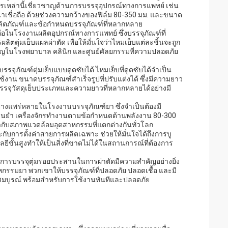
เหล่านี้เชี่ยวชาญด้านการบรรจุอุปกรณ์ทางการแพทย์ เช่น
เชื่อถือ ด้วยช่วงความกว้างของฟิล์ม 80-350 มม. และขนาด
นาดผลิตภัณฑ์และข้อกำหนดบรรจุภัณฑ์ที่หลากหลาย
อในโรงงานผลิตอุปกรณ์ทางการแพทย์ ซึ่งบรรจุภัณฑ์ที่
ลิตตุ่มเย็บแผลผ่าตัด เพื่อให้มั่นใจว่าไหมเย็บแต่ละชิ้นจะถูก
สำคัญในโรงพยาบาล คลินิก และศูนย์ศัลยกรรมที่ความปลอดภัย
รรจุภัณฑ์ตุ่มเย็บแบบดูดซับได้ ไหมเย็บที่ดูดซับได้จำเป็น
ช้งาน ขนาดบรรจุภัณฑ์สำเร็จรูปที่ปรับแต่งได้ ซึ่งมีความยาว
รถบรรจุวัสดุเย็บประเภทและความยาวที่หลากหลายได้อย่างมี
ย่างแพร่หลายในโรงงานบรรจุภัณฑ์ยา ซึ่งจำเป็นต้องมี
่นยำ เครื่องจักรทำงานตามข้อกำหนดด้านพลังงาน 80-300
้ากับสภาพแวดล้อมอุตสาหกรรมที่แตกต่างกันทั่วโลก
ะกับการตั้งค่าสายการผลิตเฉพาะ ช่วยให้มั่นใจได้ถึงการบู
ขั้นสูงทำให้เป็นสิ่งที่ขาดไม่ได้ในสถานการณ์ที่ต้องการ
ารบรรจุตุ่มรอยประสานในการผ่าตัดมีความสำคัญอย่างยิ่ง
รมยา พวกเขาให้บรรจุภัณฑ์ที่ปลอดภัย ปลอดเชื้อ และมี
ที่สมบูรณ์ พร้อมสำหรับการใช้งานทันทีและปลอดภัย