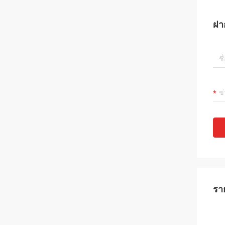
ฝา
รา