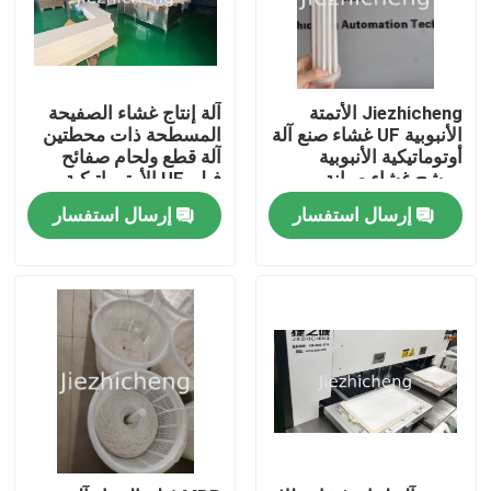
Jiezhicheng الأتمتة
آلة إنتاج غشاء الصفيحة
الأنبوبية UF غشاء صنع آلة
المسطحة ذات محطتين
أوتوماتيكية الأنبوبية
آلة قطع ولحام صفائح
مرشح غشاء صيانة
فيلم UF الأوتوماتيكية
المعدات TBM001
PBM001
إرسال استفسار
إرسال استفسار
المنزل
المنتجات
فيديوهات