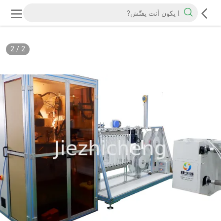
2
/
2