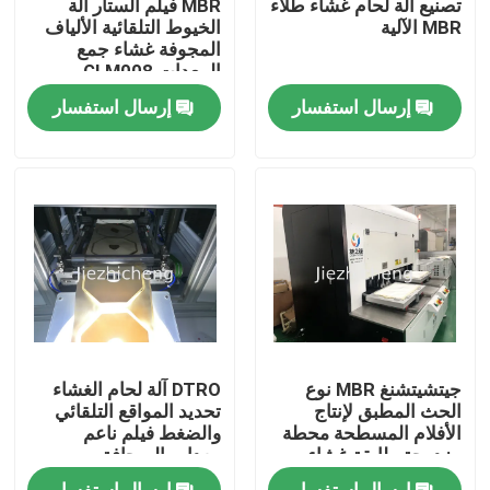
تصنيع آلة لحام غشاء طلاء
MBR فيلم الستار آلة
MBR الآلية
الخيوط التلقائية الألياف
المجوفة غشاء جمع
عنّا
المعدات GLM008
إرسال استفسار
إرسال استفسار
جولة في المصنع
مراقبة الجودة
اتصل بنا
اطلب اقتباس
جيتشيتشنغ MBR نوع
DTRO آلة لحام الغشاء
ماكينات تعبئة الاجهزة الطبية
الحث المطبق لإنتاج
تحديد المواقع التلقائي
الأفلام المسطحة محطة
والضغط فيلم ناعم
مزدوجة طابقة غشاء
معدات الصحافة
لحام آلة GLM009
بالموجات فوق الصوتية
ماكينة تصنيع المعدات الطبية
إرسال استفسار
إرسال استفسار