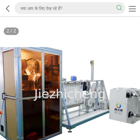
2
/
2