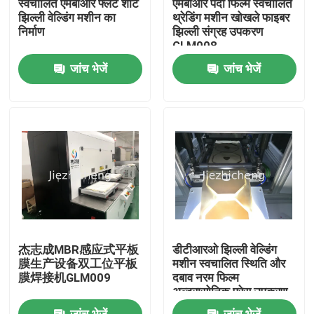
स्वचालित एमबीआर फ्लैट शीट
एमबीआर पर्दा फिल्म स्वचालित
झिल्ली वेल्डिंग मशीन का
थ्रेडिंग मशीन खोखले फाइबर
निर्माण
झिल्ली संग्रह उपकरण
हमारे बारे में
GLM008
जांच भेजें
जांच भेजें
कारखाने का दौरा
गुणवत्ता नियंत्रण
हमसे संपर्क करें
उद्धरण मांगें
杰志成MBR感应式平板
डीटीआरओ झिल्ली वेल्डिंग
चिकित्सा उपकरण पैकेजिंग मशीनें
膜生产设备双工位平板
मशीन स्वचालित स्थिति और
膜焊接机GLM009
दबाव नरम फिल्म
अल्ट्रासोनिक प्रेस उपकरण
GLM003
चिकित्सा उपकरण बनाने की मशीन
जांच भेजें
जांच भेजें