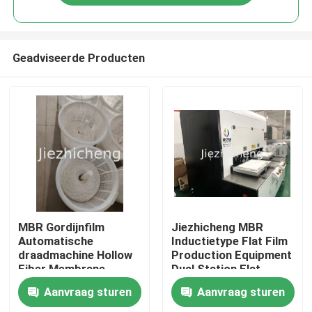
Geadviseerde Producten
Thuis
MBR Gordijnfilm
Jiezhicheng MBR
Automatische
Inductietype Flat Film
draadmachine Hollow
Production Equipment
Producten
Fiber Membrane
Dual Station Flat
Collecting Equipment
Sheet Membrane
Aanvraag sturen
Aanvraag sturen
GLM008
Welding Machine
Video's
GLM009