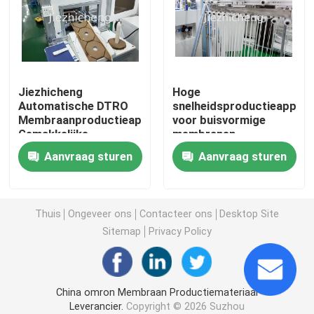
Medische Zak die Machine maken
Membraanproductie
Jiezhicheng
Hoge
Automatische DTRO
snelheidsproductieappara
Membraanproductieapparatuur
voor buisvormige
Urinezak Productiemachine
Gemakkelijke
membranen
bediening Interface
Automatische
Aanvraag sturen
Aanvraag sturen
Geavanceerde
waterbehandeling film
Plastic Krat die Machine maken
technologie DTRO
assemblage machine
Flexible Film
GLM005
Production Machine
Cannula Productiemachine
Thuis
Ongeveer ons
Contacteer ons
Desktop Site
GLM006
Sitemap
Privacy Policy
Membraan Productiemateriaal
China omron Membraan Productiemateriaal
IV Cannula Assemblagemachine
Leverancier.
Copyright © 2026 Suzhou