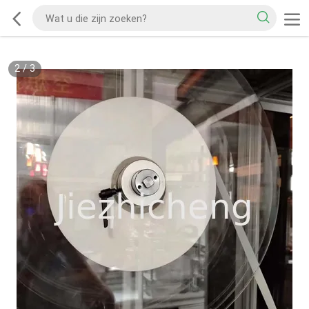
2
/
3