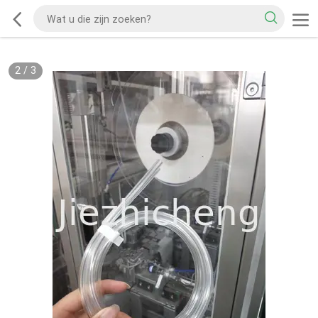
2
/
3