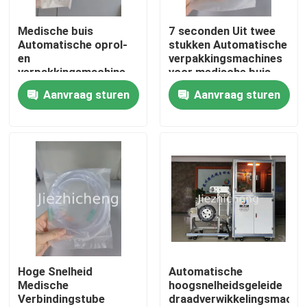
Medische buis
7 seconden Uit twee
Over ons
Automatische oprol-
stukken Automatische
en
verpakkingsmachines
verpakkingsmachine
voor medische buis
Fabriekstocht
Zuigverbindingsbuiswikkel-
Automatische
Aanvraag sturen
Aanvraag sturen
en
neuskanneel Wikkeling
verpakkingsapparatuur
en afdichting BYG002
Kwaliteitscontrole
XYG001
Neem contact met ons op
Vraag een offerte
Medisch apparaat Verpakkende Machines
Hoge Snelheid
Automatische
Medische
hoogsnelheidsgeleide
Verbindingstube
draadverwikkelingsmachi
Medische apparatuur die Machine maken