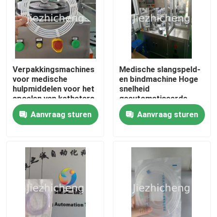
Verpakkingsmachines
Medische slangspeld-
voor medische
en bindmachine Hoge
hulpmiddelen voor het
snelheid
spoelen van katheters
geautomatiseerde
met ballonnen van
manipulator
Aanvraag sturen
Aanvraag sturen
HDPE
Opererende wikkeling
en bundeling
apparatuur voor
connectorbuizen
Thuis
LJG001
Producten
Video's