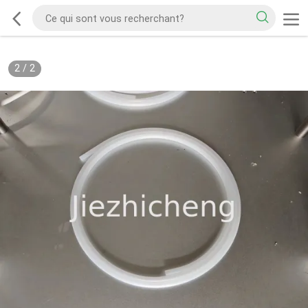
2
/
2