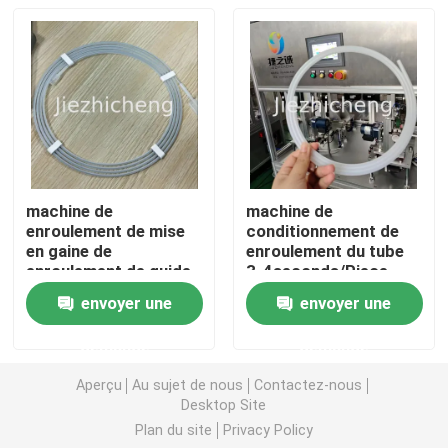
médicaux 3-4
secondes par pièce
Sac médical faisant la machine
Production de membrane
Machine de fabrication de sac d'urine
machine de
machine de
enroulement de mise
conditionnement de
Caisse en plastique faisant la machine
en gaine de
enroulement du tube
enroulement de guide
3-4seconds/Piece
médical de machine de
médical pour
envoyer une
envoyer une
Machine de fabrication de canule
conditionnement de
l'enroulement de gaine
tube médical de
de fil de guide
demande
demande
0.4mm
Équipement industriel de membrane
Aperçu
Au sujet de nous
Contactez-nous
Desktop Site
Plan du site
Privacy Policy
IV machine d'Assemblée de canule