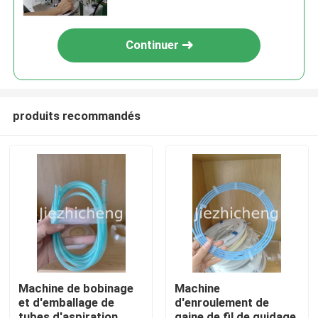
de tube médical
Continuer
produits recommandés
À la maison
Produits
Machine de bobinage
Machine
et d'emballage de
d'enroulement de
Vidéos
tubes d'aspiration
gaine de fil de guidage