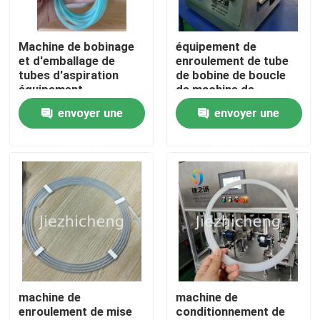
À propos de nous
Machine de bobinage
équipement de
et d'emballage de
enroulement de tube
tubes d'aspiration
de bobine de boucle
Visite de l'usine
équipement
de machine de
automatique de
conditionnement de
envoyer une
envoyer une
remontage et de
tube médical de 0.4-
Contrôle de la qualité
collage pour tubes
0.8mm
demande
demande
médicaux SCT001
Nous contacter
Demandez un devis
Machines de conditionnement de dispositif médical
machine de
machine de
enroulement de mise
conditionnement de
Matériel médical faisant la machine