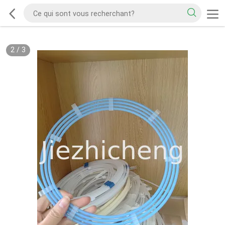
2
/
3