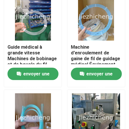
Guide médical à
Machine
grande vitesse
d'enroulement de
Machines de bobinage
gaine de fil de guidage
et de boucle du fil
médical Équipement
d'acier Équipement
d'enroulement et
envoyer une
envoyer une
automatique de
d'emballage de fil
bobinage de tubes
médical entièrement
demande
demande
médicaux 3-4
automatique Machines
À la maison
secondes par pièce
d'enroulement et de
claquement
automatisées
Produits
DSHT001
Vidéos