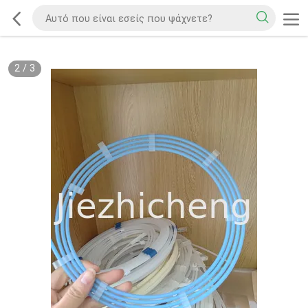
2
/
3