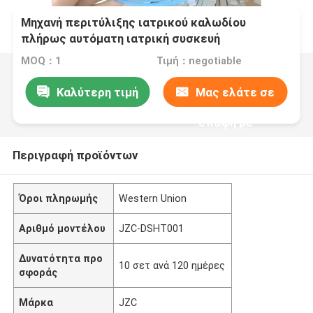
Μηχανή περιτύλιξης ιατρικού καλωδίου
πλήρως αυτόματη ιατρική συσκευή
περιτύλιξης καλωδίου και συσκευασίας
MOQ：1
Τιμή：negotiable
Μηχανή αυτοματοποιημένης περιτύλιξης και
συμπίεσης DSHT001
Καλύτερη τιμή
Μας ελάτε σε
επαφή με
Περιγραφή προϊόντων
Όροι πληρωμής
Western Union
Αριθμό μοντέλου
JZC-DSHT001
Δυνατότητα προ
10 σετ ανά 120 ημέρες
σφοράς
Μάρκα
JZC