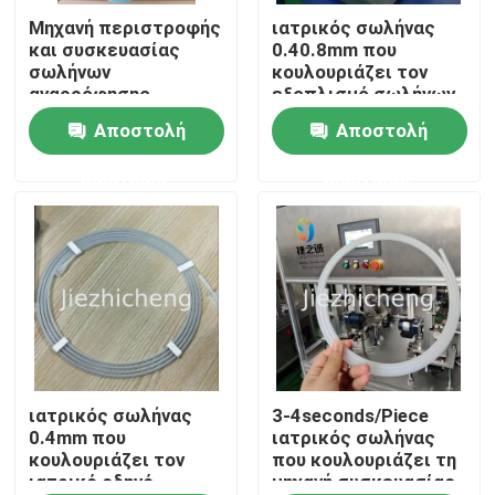
Μηχανή περιστροφής
ιατρικός σωλήνας
και συσκευασίας
0.40.8mm που
Σχετικά με εμάς
σωλήνων
κουλουριάζει τον
αναρρόφησης
εξοπλισμό σωλήνων
Συσκευή αυτόματης
σπειρών πορπών
Αποστολή
Αποστολή
Επισκεψή εργοστασίου
περιστροφής και
μηχανών
σύνδεσης για
συσκευασίας
ερώτησης
ερώτησης
ιατρικούς σωλήνες
Έλεγχος ποιότητας
SCT001
Επικοινωνήστε μαζί μας
Ζητήστε μια προσφορά
Μηχανές συσκευασίας ιατρικών συσκευών
ιατρικός σωλήνας
3-4seconds/Piece
0.4mm που
ιατρικός σωλήνας
κουλουριάζει τον
που κουλουριάζει τη
ιατρικό οδηγό
μηχανή συσκευασίας
Ιατρικός εξοπλισμός που κατασκευάζει τη μηχανή