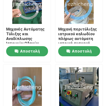
Μηχανές Αυτόματης
Μηχανή περιτύλιξης
Τύλιξης και
ιατρικού καλωδίου
Αναδίπλωσης
πλήρως αυτόματη
Ιατρικών Οδηγών
ιατρική συσκευή
Υψηλής Ταχύτητας
περιτύλιξης
Αποστολή
Αποστολή
και Ιατρικών
καλωδίου και
Σωλήνων 3-4
συσκευασίας Μηχανή
ερώτησης
ερώτησης
Δευτερόλεπτα ανά
αυτοματοποιημένης
Τεμάχιο
περιτύλιξης και
συμπίεσης DSHT001
Σπίτι
Προϊόντα
Βίντεο