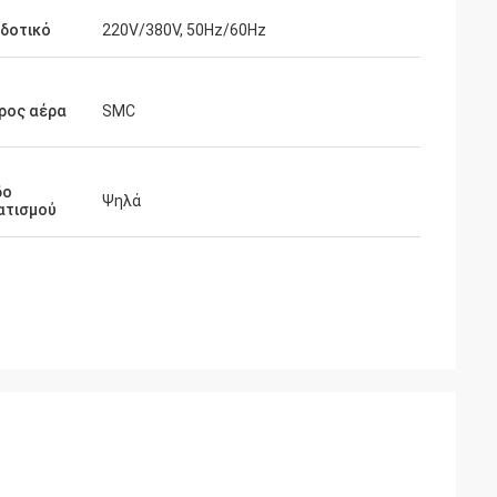
δοτικό
220V/380V, 50Hz/60Hz
ρος αέρα
SMC
δο
Ψηλά
ατισμού