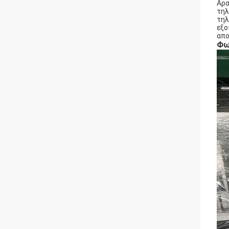
Αρα
τηλ
τηλ
εξο
απο
Φω