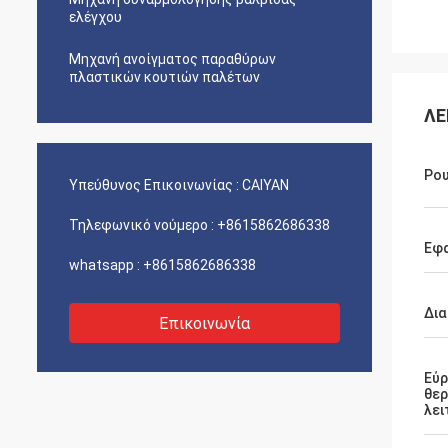
ελέγχου
Μηχανή ανοίγματος παραθύρων
πλαστικών κουτιών παλέτων
ΛΕ
Ρο
Υπεύθυνος Επικοινωνίας :
CAIYAN
Τηλεφωνικό νούμερο :
+8615862686338
Εφα
whatsapp :
+8615862686338
Δια
Επικοινωνία
Εύ
θερ
λει