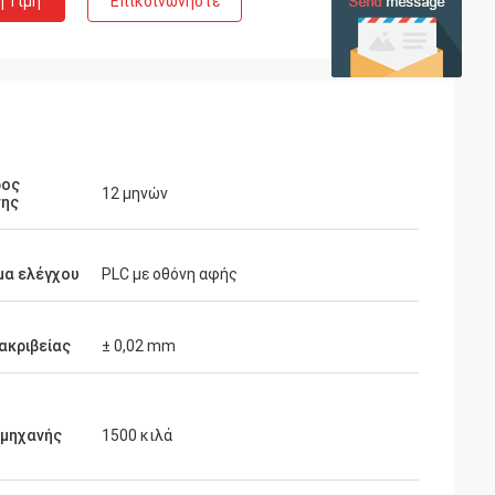
η Τιμή
Επικοινωνήστε
δος
12 μηνών
σης
μα ελέγχου
PLC με οθόνη αφής
ακριβείας
± 0,02 mm
 μηχανής
1500 κιλά