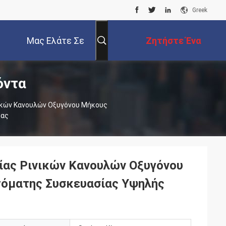
Greek
Μας Ελάτε Σε
Ζητήστε Ένα
όντα
Επαφή Με
Απόσπασμα
ικών Κανουλών Οξυγόνου Μήκους
τας
ίας Ρινικών Κανουλών Οξυγόνου
όματης Συσκευασίας Υψηλής