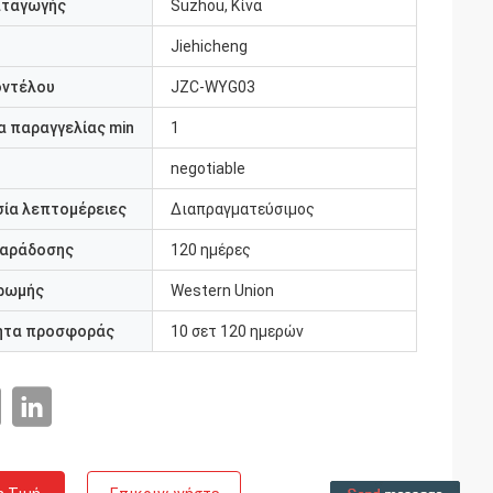
αταγωγής
Suzhou, Κίνα
Jiehicheng
οντέλου
JZC-WYG03
 παραγγελίας min
1
negotiable
ία λεπτομέρειες
Διαπραγματεύσιμος
παράδοσης
120 ημέρες
ρωμής
Western Union
ητα προσφοράς
10 σετ 120 ημερών