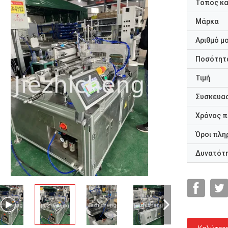
Τόπος κ
Μάρκα
Αριθμό μ
Ποσότητα
Τιμή
Συσκευασ
Χρόνος 
Όροι πλη
Δυνατότ