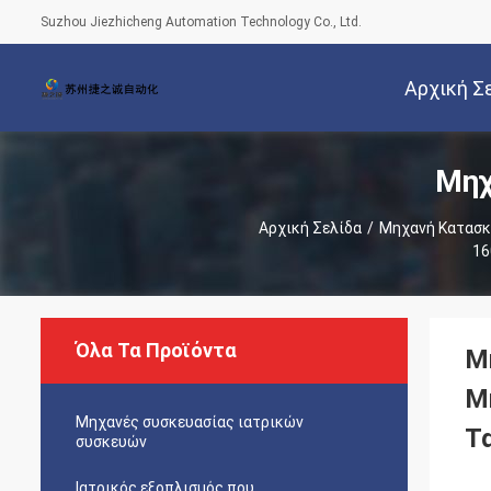
Suzhou Jiezhicheng Automation Technology Co., Ltd.
Αρχική Σ
Μηχ
Αρχική Σελίδα
/
Μηχανή Κατασκ
16
Όλα Τα Προϊόντα
Μ
Μ
Μηχανές συσκευασίας ιατρικών
Τ
συσκευών
Ιατρικός εξοπλισμός που