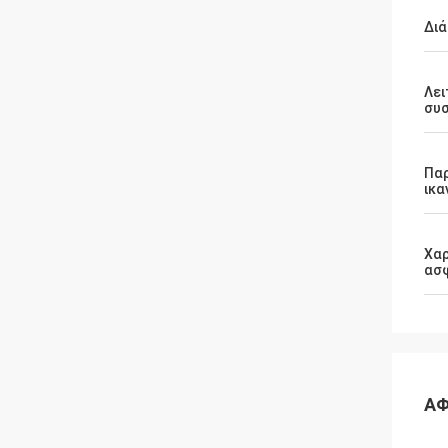
Διά
Λει
συ
Πα
ικα
Χαρ
ασ
ΑΦ