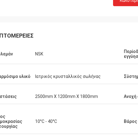
Καλύτερ
ΠΤΟΜΈΡΕΙΕΣ
Περίο
υλεμάν
NSK
εγγύη
ρμόσιμο υλικό
Ιατρικός κρυσταλλικός σωλήνας
Σύστη
στάσεις
2500mm X 1200mm X 1800mm
Ανοχή 
ρος
μοκρασίας
10°C - 40°C
Βάρος
τουργίας