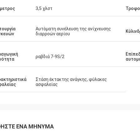
μετρος
3,5 χλστ
Τροφο
τουργία
Αυτόματη συνέλευση της ανίχνευσης
Κύλινδ
σκευών
διαρροών αερίου
ραγωγική
Επίπε
ραβδιά 7-9S/2
νότητα
αυτομ
ακτηριστικά
Στάση έκτακτης ανάγκης, φύλακες
φαλείας
ασφαλείας
ΉΣΤΕ ΈΝΑ ΜΉΝΥΜΑ