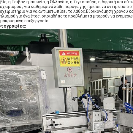
βία, η Ταϊβάν, η Ιαπωνία, η Ολλανδία, η Σιγκαπούρη, η Αφρική και ού
εχειρισμού., για καθημερινά λάθη παραγωγής πρέπει να αντιμετωπι
εχειριστήριο για να αντιμετωπίσει το λάθος.Εξοικονόμηση χρόνου 
πλισμού για ένα έτος, οποιαδήποτε προβλήματα μπορούν να ενημερωθ
μακρυσμένη επεξεργασία.
τογραφίες: