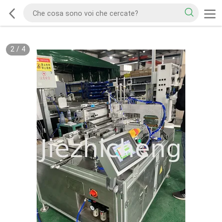
2
/
4