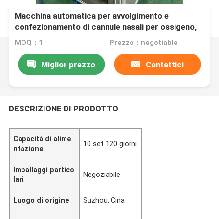
Macchina automatica per avvolgimento e
confezionamento di cannule nasali per ossigeno,
lunghezza 16000-2100 mm, attrezzatura
MOQ：1
Prezzo：negotiable
automatica per imballaggio ad alta velocità
Miglior prezzo
Contattici
DESCRIZIONE DI PRODOTTO
Capacità di alime
10 set 120 giorni
ntazione
Imballaggi partico
Negoziabile
lari
Luogo di origine
Suzhou, Cina