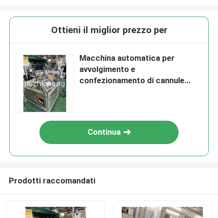
Ottieni il miglior prezzo per
Macchina automatica per
avvolgimento e
confezionamento di cannule
nasali per ossigeno, lunghezza
16000-2100 mm, attrezzatura
automatica per imballaggio ad
alta velocità
Continua
Prodotti raccomandati