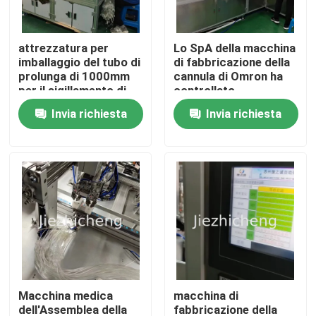
Su di noi
attrezzatura per
Lo SpA della macchina
imballaggio del tubo di
di fabbricazione della
prolunga di 1000mm
cannula di Omron ha
Visita alla fabbrica
per il sigillamento di
controllato
bobina della
l'attrezzatura
Invia richiesta
Invia richiesta
metropolitana
dell'Assemblea di tubo
Controllo della qualità
di prolunga
Contattaci
Chiedi un preventivo
Impacchettatrici dell'apparecchio medico
Macchina medica
macchina di
Attrezzatura medica che fa macchina
dell'Assemblea della
fabbricazione della