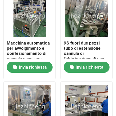
Macchina automatica
9S fuori due pezzi
per avvolgimento e
tubo di estensione
confezionamento di
cannula di
cannule nasali per
fabbricazione di una
ossigeno, lunghezza
volta per tutte
Invia richiesta
Invia richiesta
16000-2100 mm,
macchina saldatura
attrezzatura
liscia con funzione di
automatica per
conteggio automatico
Casa.
imballaggio ad alta
velocità
Prodotti
Video