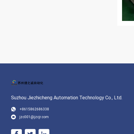
Suzhou Jiezhicheng Automation Technology Co., Ltd.
+8615862686338
jzc001@jzcjr.com