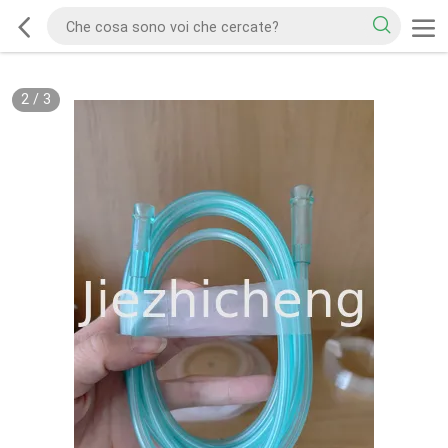
2
/
3