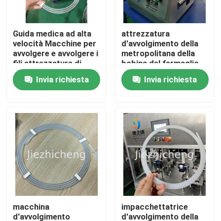
Su di noi
Guida medica ad alta
attrezzatura
velocità Macchine per
d'avvolgimento della
avvolgere e avvolgere i
metropolitana della
Visita alla fabbrica
fili attrezzature di
bobina del fermaglio
avvolgimento
dell'impacchettatrice
Invia richiesta
Invia richiesta
automatiche di tubi
della metropolitana
Controllo della qualità
medici 3-4 secondi
medica di 0.4-0.8mm
per pezzo
Contattaci
Chiedi un preventivo
Impacchettatrici dell'apparecchio medico
macchina
impacchettatrice
Attrezzatura medica che fa macchina
d'avvolgimento
d'avvolgimento della