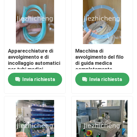
Apparecchiature di
Macchina di
avvolgimento e di
avvolgimento del filo
incollaggio automatici
di guida medica
per tubi medici
completamente
SCT001
automatica
Invia richiesta
Invia richiesta
Avvolgimento e
imballaggio del filo
medico
Casa.
equipaggiamento di
avvolgimento e
avvolgimento
Prodotti
automatico DSHT001
Video