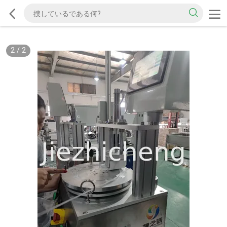
2
/
2