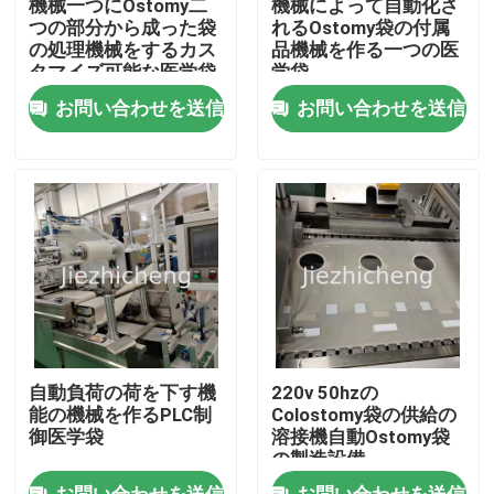
機械一つにOstomy二
機械によって自動化さ
つの部分から成った袋
れるOstomy袋の付属
の処理機械をするカス
品機械を作る一つの医
わたしたち に つい て
タマイズ可能な医学袋
学袋
お問い合わせを送信
お問い合わせを送信
工場 ツアー
品質管理
連絡 ください
引金 を 求め て ください
自動負荷の荷を下す機
220v 50hzの
医療機器の包装機械
能の機械を作るPLC制
Colostomy袋の供給の
御医学袋
溶接機自動Ostomy袋
の製造設備
機械を作る医療機器
お問い合わせを送信
お問い合わせを送信