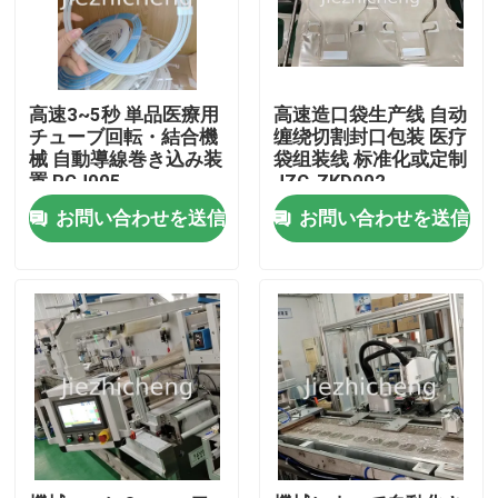
高速3~5秒 単品医療用
高速造口袋生产线 自动
チューブ回転・結合機
缠绕切割封口包装 医疗
械 自動導線巻き込み装
袋组装线 标准化或定制
置 PGJ005
JZC-ZKD002
お問い合わせを送信
お問い合わせを送信
家へ
製品
ビデオ