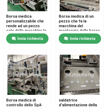
Su di noi
Borsa medica
Borsa medica di un
personalizzabile che
pezzo che fa la
rende ad un pezzo
macchina del
Visita alla fabbrica
solo della macchina la
montaggio della borsa
macchina utensile in
di Ostomy
Invia richiesta
Invia richiesta
due pezzi della borsa
automatizzata
Controllo della qualità
di Ostomy
macchina
Contattaci
Chiedi un preventivo
Impacchettatrici dell'apparecchio medico
Borsa medica di
saldatrice
Attrezzatura medica che fa macchina
controllo dello SpA
d'alimentazione della