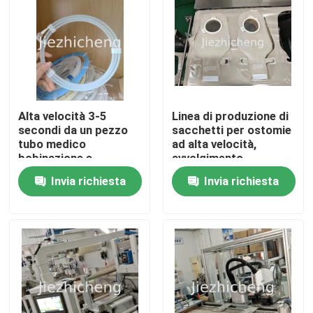
Alta velocità 3-5
Linea di produzione di
secondi da un pezzo
sacchetti per ostomie
tubo medico
ad alta velocità,
bobinazione e
avvolgimento
incollaggio macchina
automatico, taglio,
Invia richiesta
Invia richiesta
guida automatico
sigillamento e
attrezzatura di
confezionamento,
avvolgimento del filo
linea di assemblaggio
Casa.
PGJ005
di sacchetti medici,
standardizzati o
personalizzati
Prodotti
Video