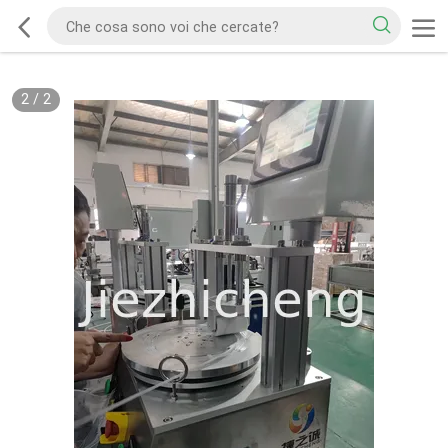
2
/
2