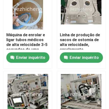
Máquina de enrolar e
Linha de produção de
ligar tubos médicos
sacos de ostomia de
de alta velocidade 3-5
alta velocidade,
segundos de uma
enrolamento
peça Equipamento
automático, corte,
Enviar inquérito
Enviar inquérito
automático de
vedação e embalagem,
enrolamento de fio de
linha de montagem de
guia PGJ005
sacos médicos,
padronizada ou
Para casa
personalizada
Produtos
Vídeos