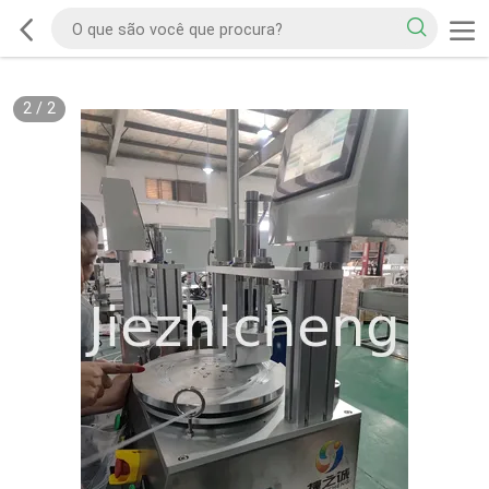
2
/
2