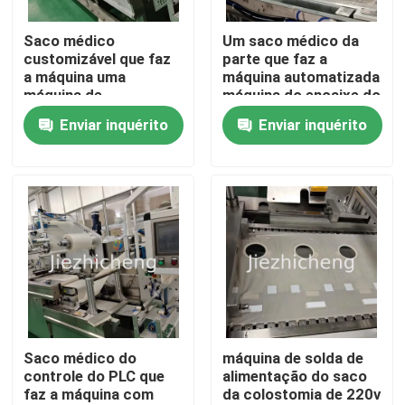
Saco médico
Um saco médico da
Sobre nós
customizável que faz
parte que faz a
a máquina uma
máquina automatizada
máquina de
máquina do encaixe do
Visita à fábrica
processamento de
saco de Ostomy
Enviar inquérito
Enviar inquérito
duas partes do saco
de Ostomy da parte
Controle de qualidade
Contacte-nos
Solicite um orçamento
Máquinas de empacotamento do dispositivo médico
Saco médico do
máquina de solda de
controle do PLC que
alimentação do saco
faz a máquina com
da colostomia de 220v
Equipamento médico que faz a máquina