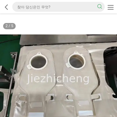
2
/
5