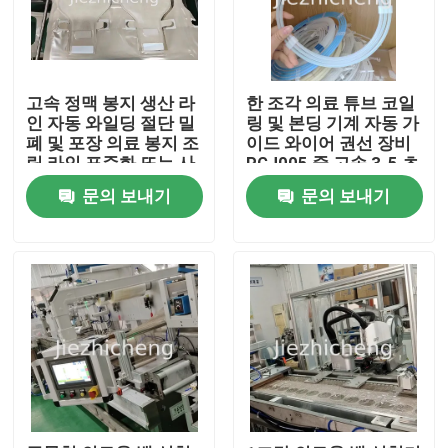
고속 정맥 봉지 생산 라
한 조각 의료 튜브 코일
인 자동 와일딩 절단 밀
링 및 본딩 기계 자동 가
폐 및 포장 의료 봉지 조
이드 와이어 권선 장비
립 라인 표준화 또는 사
PGJ005 중 고속 3-5 초
용자 지정 제작 JZC-
문의 보내기
문의 보내기
ZKD002
집
제품
비디오