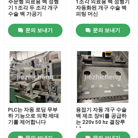
주문형 의료용 백 성형
1조각 의료용 백 성형기
기 1조각 두 조각 개구
자동화된 개구 수술 백
수술 백 가공기
피팅 머신
우리 에 관한 것
문의 보내기
문의 보내기
공장 투어
품질 관리
저희와 연락
인용 을 요청 하십시오
PLC는 자동 로딩 무부
용접기 자동 개구 수술
의료 기기 패키징 머신
하 기능으로 의학 제대
백 제조 장비를 공급하
기를 제어합니다
는 220v 50 hz 결장루
낭
의학 장비 성형기
문의 보내기
문의 보내기