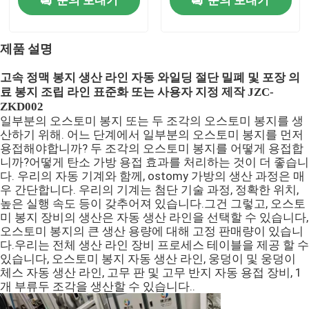
의학 제대기
제품 설명
고속 정맥 봉지 생산 라인 자동 와일딩 절단 밀폐 및 포장 의
멤브레인 제조
료 봉지 조립 라인 표준화 또는 사용자 지정 제작 JZC-
ZKD002
일부분의 오스토미 봉지 또는 두 조각의 오스토미 봉지를 생
소변 주머니 제조기
산하기 위해. 어느 단계에서 일부분의 오스토미 봉지를 먼저
용접해야합니까? 두 조각의 오스토미 봉지를 어떻게 용접합
니까?어떻게 탄소 가방 용접 효과를 처리하는 것이 더 좋습니
플라스틱 나무상자 성형기
다. 우리의 자동 기계와 함께, ostomy 가방의 생산 과정은 매
우 간단합니다. 우리의 기계는 첨단 기술 과정, 정확한 위치,
높은 실행 속도 등이 갖추어져 있습니다.그건 그렇고, 오스토
캐뉼러 제조기
미 봉지 장비의 생산은 자동 생산 라인을 선택할 수 있습니다,
오스토미 봉지의 큰 생산 용량에 대해 고정 판매량이 있습니
다.우리는 전체 생산 라인 장비 프로세스 테이블을 제공 할 수
얇은막 제조 장비
있습니다, 오스토미 봉지 자동 생산 라인, 웅덩이 및 웅덩이
체스 자동 생산 라인, 고무 판 및 고무 반지 자동 용접 장비, 1
개 부류두 조각을 생산할 수 있습니다..
IV 캐뉼러 조립체 기계