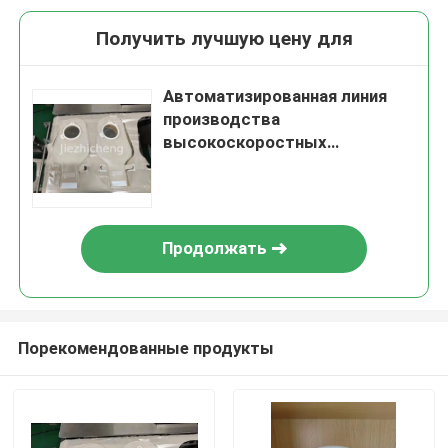
Получить лучшую цену для
Автоматизированная линия
производства
высокоскоростных
стомических мешков:
намотка, резка, запайка и
упаковка. Линия сборки
медицинских мешков.
Продолжать
Стандартная или
индивидуальная
комплектация. JZC-ZKD002
Порекомендованные продукты