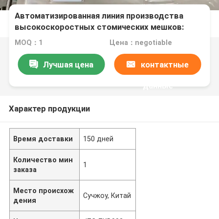
Автоматизированная линия производства
высокоскоростных стомических мешков:
намотка, резка, запайка и упаковка. Линия
MOQ：1
Цена：negotiable
сборки медицинских мешков. Стандартная или
индивидуальная комплектация. JZC-ZKD002
Лучшая цена
контактные
данные
Характер продукции
Время доставки
150 дней
Количество мин
1
заказа
Место происхож
Сучжоу, Китай
дения