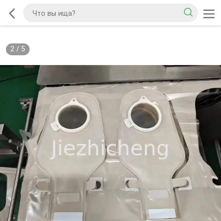
3
/
5