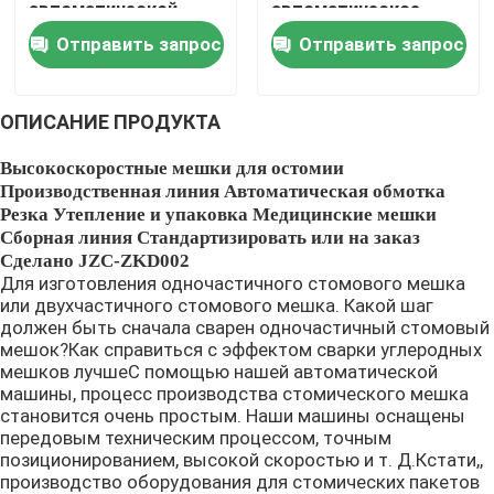
автоматической
автоматическое
нагружая разгружая
технологическое
Отправить запрос
Отправить запрос
функцией
оборудование сумки
Медицинская сумка делая машину
Ostomy
ОПИСАНИЕ ПРОДУКТА
Продукция мембраны
Высокоскоростные мешки для остомии
Производственная линия Автоматическая обмотка
Машина производства сумки мочи
Резка Утепление и упаковка Медицинские мешки
Сборная линия Стандартизировать или на заказ
Сделано JZC-ZKD002
Пластиковая клеть делая машину
Для изготовления одночастичного стомового мешка
или двухчастичного стомового мешка. Какой шаг
должен быть сначала сварен одночастичный стомовый
Машина производства Cannula
мешок?Как справиться с эффектом сварки углеродных
мешков лучшеС помощью нашей автоматической
машины, процесс производства стомического мешка
Технологическое оборудование мембраны
становится очень простым. Наши машины оснащены
передовым техническим процессом, точным
позиционированием, высокой скоростью и т. Д.Кстати,,
IV машина собрания Cannula
производство оборудования для стомических пакетов