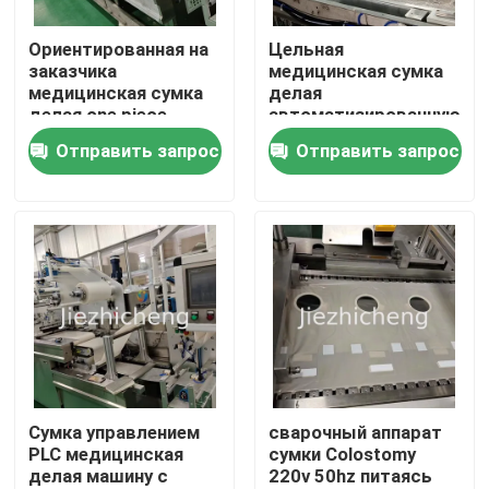
Ориентированная на
Цельная
О нас
заказчика
медицинская сумка
медицинская сумка
делая
делая one piece
автоматизированную
Экскурсия по заводу
машины
машиной машину
Отправить запрос
Отправить запрос
двухкусочную
штуцера сумки
машину обработки
Ostomy
Контроль качества
сумки Ostomy
Свяжитесь с нами
Запросите цитату
Машины упаковки медицинской службы
Сумка управлением
сварочный аппарат
PLC медицинская
сумки Colostomy
делая машину с
220v 50hz питаясь
Медицинское оборудование делая машину