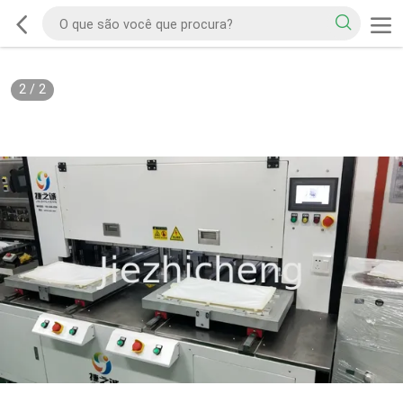
2
/
2