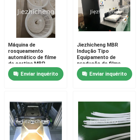
Máquina de
Jiezhicheng MBR
rosqueamento
Indução Tipo
automático de filme
Equipamento de
de cortina MBR,
produção de filme
equipamento de
plano Máquina de
Enviar inquérito
Enviar inquérito
coleta de membrana
solda de membrana de
de fibra oca GLM008
folha plana GLM009
Para casa
Produtos
Vídeos