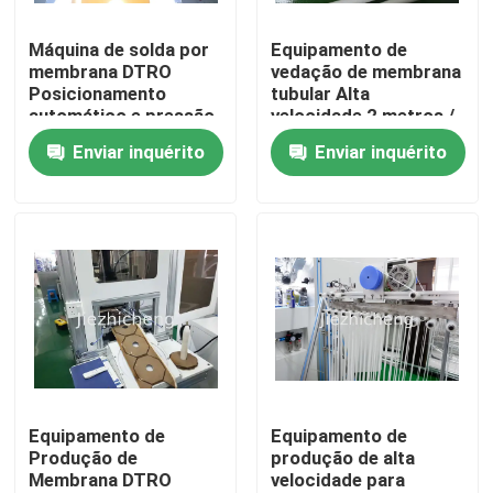
Máquina de solda por
Equipamento de
Sobre nós
membrana DTRO
vedação de membrana
Posicionamento
tubular Alta
automático e pressão
velocidade 2 metros /
Visita à fábrica
de película macia
min Máquina
Enviar inquérito
Enviar inquérito
Equipamento de
automática de
impressão por ultra-
carregamento e
Controle de qualidade
som GLM003
soldagem para
membrana tubular
Contacte-nos
Solicite um orçamento
Máquinas de empacotamento do dispositivo médico
Equipamento de
Equipamento de
Produção de
produção de alta
Membrana DTRO
velocidade para
Equipamento médico que faz a máquina