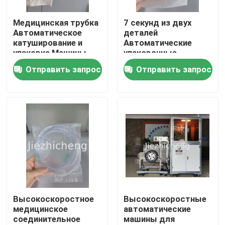
Медицинская трубка
7 секунд из двух
О нас
Автоматическое
деталей
катуширование и
Автоматические
упаковка Машины
упаковочные
Экскурсия по заводу
всасывания
машины для
Отправить запрос
Отправить запрос
соединительное
медицинской трубки
трубка обмотка и
Автоматическая
Контроль качества
упаковка
носовая каннула
оборудование
обмотка и
XYG001
уплотнительное
оборудование
Свяжитесь с нами
BYG002
Запросите цитату
Машины упаковки медицинской службы
Высокоскоростное
Высокоскоростные
медицинское
автоматические
соединительное
машины для
Медицинское оборудование делая машину