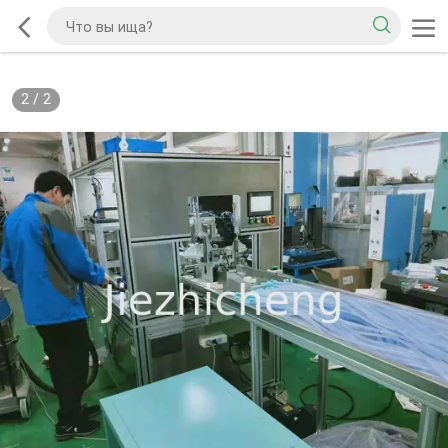
2
/
2