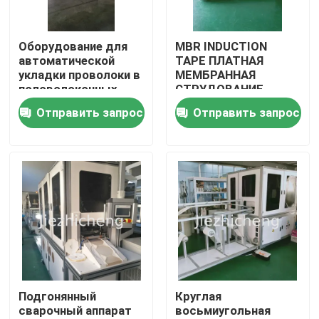
О нас
Оборудование для
MBR INDUCTION
автоматической
TAPE ПЛАТНАЯ
укладки проволоки в
МЕМБРАННАЯ
Экскурсия по заводу
половолоконных
СТРУДОВАНИЕ
мембранах
Отправить запрос
Отправить запрос
Контроль качества
Свяжитесь с нами
Запросите цитату
Машины упаковки медицинской службы
Подгонянный
Круглая
сварочный аппарат
восьмиугольная
Медицинское оборудование делая машину