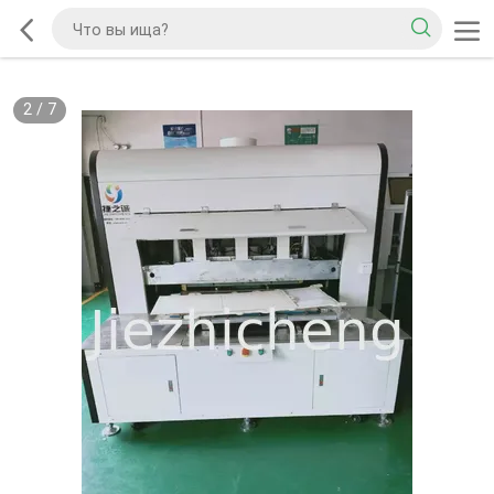
2
/
7