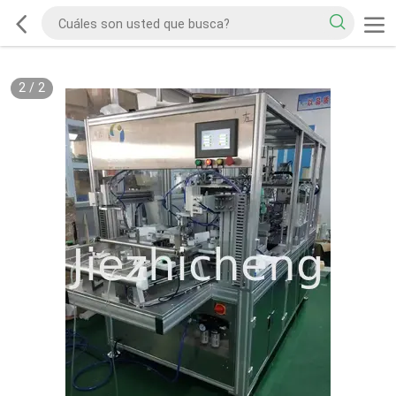
2
/
2