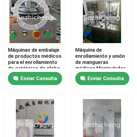
Máquinas de embalaje
Máquina de
de productos médicos
enrollamiento y unión
para el enrollamiento
de mangueras
de catéteres de globo
médicas Manipulador
de HDPE
automatizado de alta
Enviar Consulta
Enviar Consulta
velocidad Equipo
operativo de
enrollamiento y
En casa
agrupación para tubos
de conector LJG001
Productos
Los vídeos