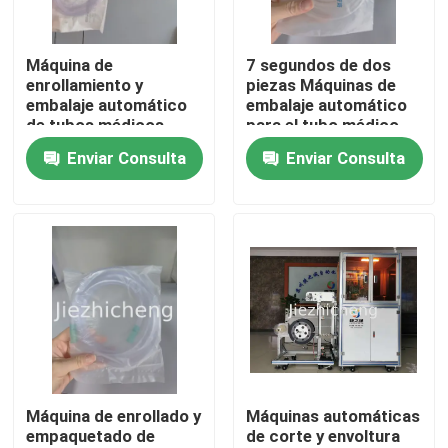
Sobre nosotros
Máquina de
7 segundos de dos
enrollamiento y
piezas Máquinas de
embalaje automático
embalaje automático
Recorrido por la fábrica
de tubos médicos,
para el tubo médico
equipo de
Automatizado de la
Enviar Consulta
Enviar Consulta
enrollamiento y
cánula nasal
Control de calidad
embalaje de tubos de
enrollamiento y equipo
conexión por succión
de sellado BYG002
Contacta con nosotros
Solicitar una cita
Empaquetadoras del aparato médico
Máquina de enrollado y
Máquinas automáticas
empaquetado de
de corte y envoltura
Equipamiento médico que hace la máquina