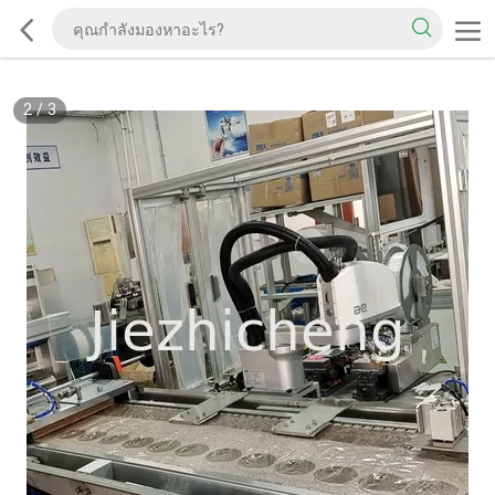
2
/
3