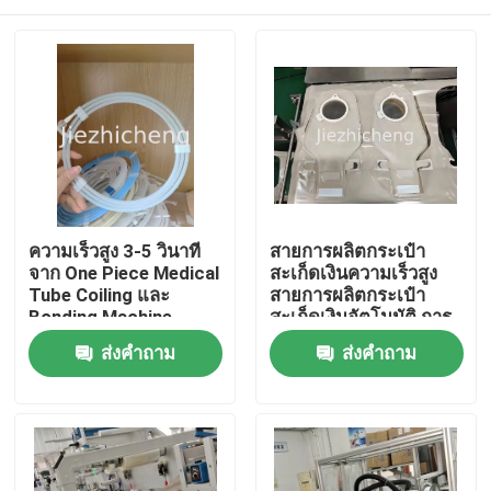
ความเร็วสูง 3-5 วินาที
สายการผลิตกระเป๋า
จาก One Piece Medical
สะเก็ดเงินความเร็วสูง
Tube Coiling และ
สายการผลิตกระเป๋า
Bonding Machine
สะเก็ดเงินอัตโนมัติ การ
อัตโนมัติ Guidewire
ตัดการลวดปิดและการ
บ้าน
ส่งคำถาม
ส่งคำถาม
Winding อุปกรณ์
บรรจุ กระเป๋าสะเก็ดเงิน
PGJ005
การแพทย์ สายการ
ประกอบมาตรฐานหรือ
สินค้า
กําหนดเอง
วิดีโอ