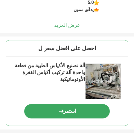
5.0
يدقّق ممون
عرض المزيد
احصل على افضل سعر ل
آلة تصنيع الأكياس الطبية من قطعة
واحدة آلة تركيب أكياس الفغرة
الأوتوماتيكية
استمر