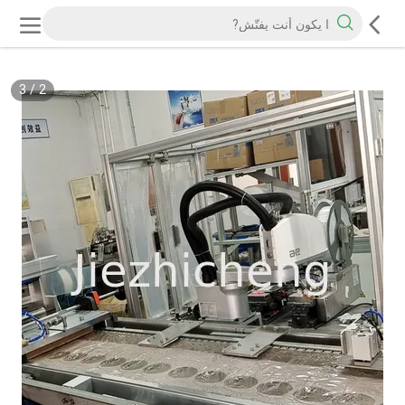
3
/
2