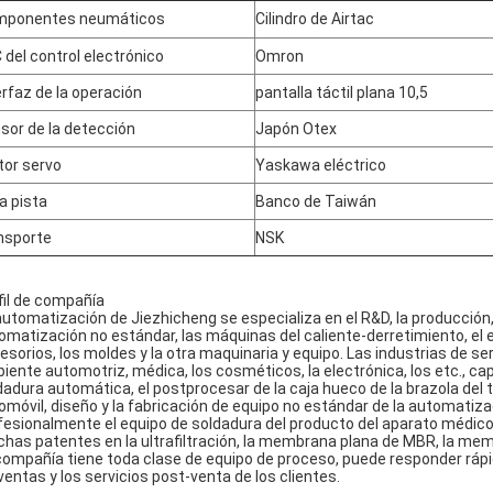
mponentes neumáticos
Cilindro de Airtac
 del control electrónico
Omron
erfaz de la operación
pantalla táctil plana 10,5
sor de la detección
Japón Otex
or servo
Yaskawa eléctrico
ea pista
Banco de Taiwán
nsporte
NSK
fil de compañía
automatización de Jiezhicheng se especializa en el R&D, la producción, 
omatización no estándar, las máquinas del caliente-derretimiento, el 
esorios, los moldes y la otra maquinaria y equipo. Las industrias de se
iente automotriz, médica, los cosméticos, la electrónica, los etc., ca
dadura automática, el postprocesar de la caja hueco de la brazola del 
omóvil, diseño y la fabricación de equipo no estándar de la automatiz
fesionalmente el equipo de soldadura del producto del aparato médico h
has patentes en la ultrafiltración, la membrana plana de MBR, la mem
compañía tiene toda clase de equipo de proceso, puede responder rápi
ventas y los servicios post-venta de los clientes.