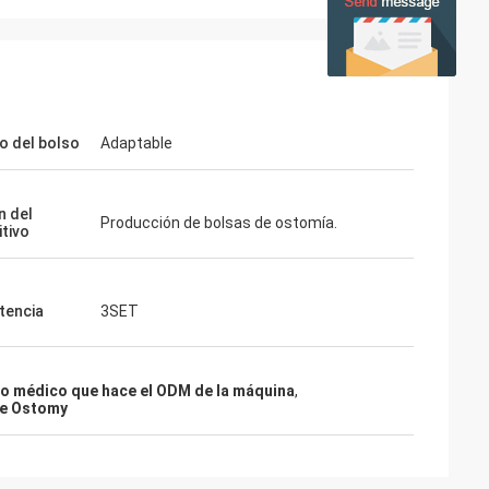
 del bolso
Adaptable
n del
Producción de bolsas de ostomía.
itivo
stencia
3SET
o médico que hace el ODM de la máquina
,
de Ostomy