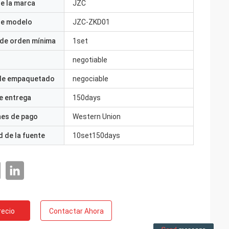
e la marca
JZC
e modelo
JZC-ZKD01
 de orden mínima
1set
negotiable
 de empaquetado
negociable
e entrega
150days
nes de pago
Western Union
 de la fuente
10set150days
recio
Contactar Ahora