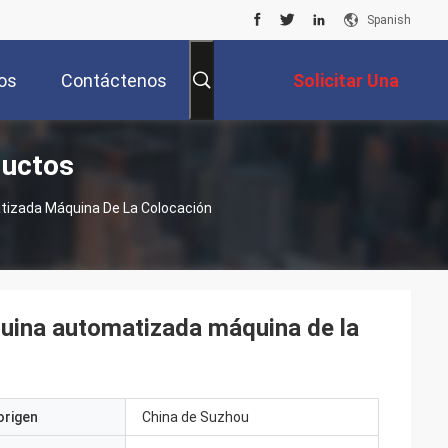
Spanish
os
Contáctenos
Solicitar Una
ductos
Cotización
tizada Máquina De La Colocación
quina automatizada máquina de la
origen
China de Suzhou