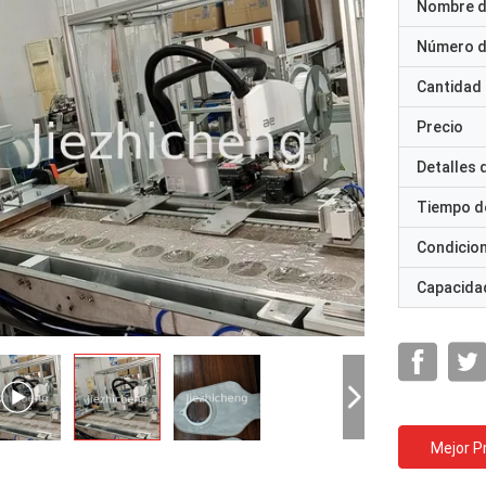
Nombre d
Número d
Cantidad
Precio
Detalles
Tiempo d
Condicio
Capacidad
Mejor P