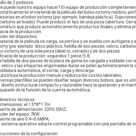
sillo de 2 pedazos.
é puede nuestro equipo hacer? El equipo de producción completamen
omáticamente el material de la película del bolso ostomy médico, perf
esorios en el bolso ostomy (por ejemplo: bandeja plástica). Sujecione
 carbono activado). Puede producir el tipo de una pieza (abertura. Cerr
omático que produce automáticamente productos finales y elimina pro
cacia de la producción.
ción del dispositivo:
material de la película se carga, se perfora y se suelda con autógena 
omy (por ejemplo: disco plástico, hebilla de dos piezas, velcro, carbono
so ostomy de una sola pieza (abierto, cerrado) y de dos piezas
eficacia de la producción: segundos 1 piece/5-8;
La hebilla de dos piezas de la placa de goma es cargada y soldada co
el velcro y las etiquetas engomadas duras se pelan automáticamente 
soldadura automática, el cortar, carga y descarga
substituya la producción manual y reduzca los costes laborales;
diversas plantillas se pueden diseñar según diversos bolsos, que es uni
el diseño estructural compacto y razonable hace la operación y el ma
equipado de la función de la cuenta automática;
ámetros técnicos:
dimensiones: el 1.5*8*1.7m
fuente de alimentación: 220V, 50HZ;
poder del equipo: 7KW;
fuente de aire 0.4~0.6MPA;
El sistema operativo adopta control programable con una pantalla de vi
trucciones de la configuración: