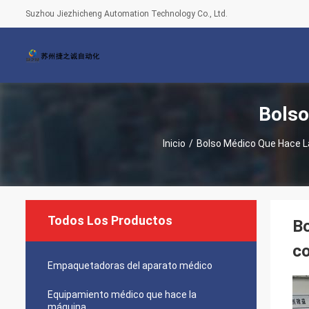
Suzhou Jiezhicheng Automation Technology Co., Ltd.
Bolso
Inicio
/
Bolso Médico Que Hace 
Todos Los Productos
Bo
co
Empaquetadoras del aparato médico
Equipamiento médico que hace la
máquina