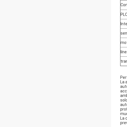
Co
PLC
Int
sen
mot
lín
tra
Per
La 
aut
acc
amb
sol
aut
pro
muc
La 
pre