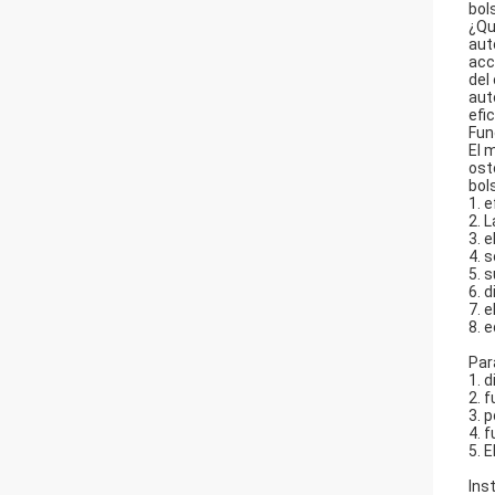
bol
¿Qu
aut
acc
del
aut
efi
Fun
El 
ost
bol
1. 
2. 
3. 
4. 
5. 
6. 
7. 
8. 
Par
1. 
2. 
3. 
4. 
5. 
Ins