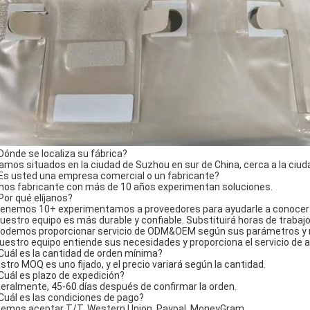
¿Dónde se localiza su fábrica?
amos situados en la ciudad de Suzhou en sur de China, cerca a la ciud
¿Es usted una empresa comercial o un fabricante?
os fabricante con más de 10 años experimentan soluciones.
¿Por qué elíjanos?
Tenemos 10+ experimentamos a proveedores para ayudarle a conocer e
Nuestro equipo es más durable y confiable. Substituirá horas de traba
Podemos proporcionar servicio de ODM&OEM según sus parámetros y r
Nuestro equipo entiende sus necesidades y proporciona el servicio de at
¿Cuál es la cantidad de orden mínima?
stro MOQ es uno fijado, y el precio variará según la cantidad.
¿Cuál es plazo de expedición?
eralmente, 45-60 días después de confirmar la orden.
¿Cuál es las condiciones de pago?
emos aceptar T/T, Western Union, Paypal, MoneyGram.