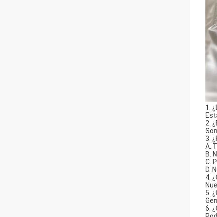
1. 
Est
2. 
Som
3. 
A. 
B. 
C. 
D. 
4. 
Nue
5. 
Gen
6. 
Pod