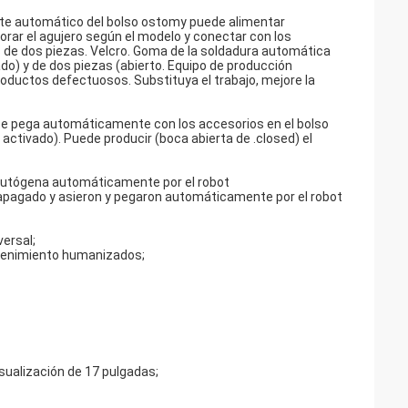
te automático del bolso ostomy puede alimentar
orar el agujero según el modelo y conectar con los
s de dos piezas. Velcro. Goma de la soldadura automática
ado) y de dos piezas (abierto. Equipo de producción
ductos defectuosos. Substituya el trabajo, mejore la
y se pega automáticamente con los accesorios en el bolso
 activado). Puede producir (boca abierta de .closed) el
n autógena automáticamente por el robot
apagado y asieron y pegaron automáticamente por el robot
versal;
ntenimiento humanizados;
sualización de 17 pulgadas;