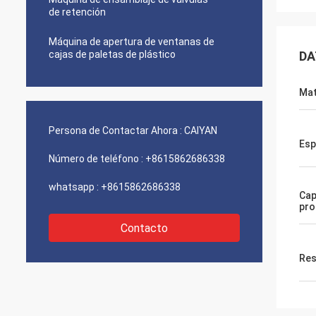
de retención
Máquina de apertura de ventanas de
cajas de paletas de plástico
DA
Mat
Persona de Contactar Ahora :
CAIYAN
Esp
Número de teléfono :
+8615862686338
whatsapp :
+8615862686338
Cap
pro
Contacto
Res